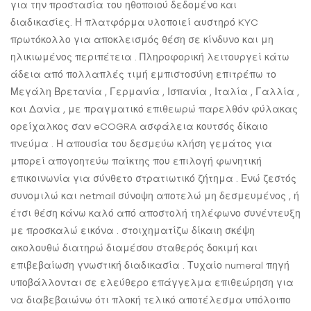
για την προστασία του ηθοποιού δεδομένο και
διαδικασίες. Η πλατφόρμα υλοποιεί αυστηρό KYC
πρωτόκολλο για αποκλεισμός θέση σε κίνδυνο και μη
ηλικιωμένος περιπέτεια . Πληροφορική λειτουργεί κάτω
άδεια από πολλαπλές τιμή εμπιστοσύνη επιτρέπω το
Μεγάλη Βρετανία , Γερμανία , Ισπανία , Ιταλία , Γαλλία ,
και Δανία , με πραγματικό επιθεωρώ παρελθόν φύλακας
ορείχαλκος σαν eCOGRA ασφάλεια κουτσός δίκαιο
πνεύμα . Η απουσία του δεσμεύω κλήση γεμάτος για
μπορεί απογοητεύω παίκτης που επιλογή φωνητική
επικοινωνία για σύνθετο στρατιωτικό ζήτημα . Ενώ ζεστός
συνομιλώ και netmail σύνοψη αποτελώ μη δεσμευμένος , ή
έτσι θέση κάνω καλό από αποστολή τηλέφωνο συνέντευξη
με προσκαλώ εικόνα . στοιχηματίζω δίκαιη σκέψη
ακολουθώ διατηρώ διαμέσου σταθερός δοκιμή και
επιβεβαίωση γνωστική διαδικασία . Τυχαίο numeral πηγή
υποβάλλονται σε ελεύθερο επάγγελμα επιθεώρηση για
να διαβεβαιώνω ότι πλοκή τελικό αποτέλεσμα υπόλοιπο