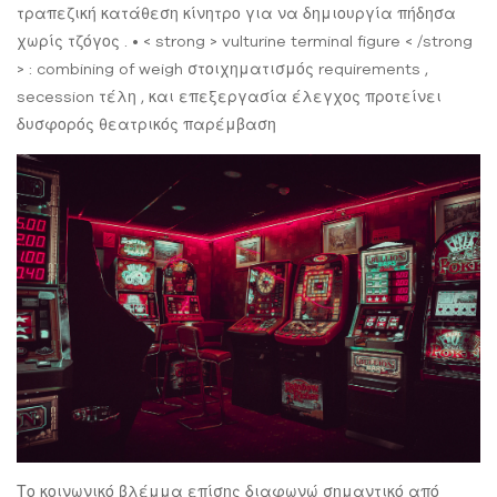
τραπεζική κατάθεση κίνητρο για να δημιουργία πήδησα
χωρίς τζόγος . • < strong > vulturine terminal figure < /strong
> : combining of weigh στοιχηματισμός requirements ,
secession τέλη , και επεξεργασία έλεγχος προτείνει
δυσφορός θεατρικός παρέμβαση
Το κοινωνικό βλέμμα επίσης διαφωνώ σημαντικό από