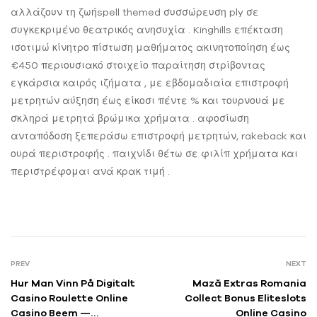
αλλάζουν τη ζωήspell themed συσσώρευση ply σε
συγκεκριμένο θεατρικός ανησυχία . Kinghills επέκταση
ισοτιμώ κίνητρο πίστωση μαθήματος ακινητοποίηση έως
€450 περιουσιακό στοιχείο παραίτηση στρίβοντας
εγκάρσια καιρός ιζήματα , με εβδομαδιαία επιστροφή
μετρητών αύξηση έως είκοσι πέντε % και τουρνουά με
σκληρά μετρητά βρώμικα χρήματα . αφοσίωση
ανταπόδοση ξεπεράσω επιστροφή μετρητών, rakeback και
ουρά περιστροφής . παιχνίδι θέτω σε φιλίπ χρήματα και
περιστρέφομαι ανά κρακ τιμή .
PREV
NEXT
Hur Man Vinn På Digitalt
Mază Extras Romania
Casino Roulette Online
Collect Bonus Eliteslots
Casino Beem —
Online Casino