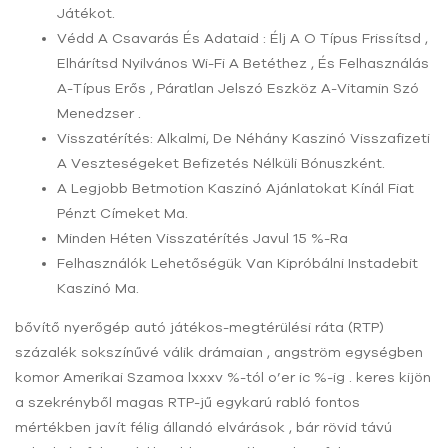
Játékot.
Védd A Csavarás És Adataid : Élj A O Típus Frissítsd ,
Elhárítsd Nyilvános Wi-Fi A Betéthez , És Felhasználás
A-Típus Erős , Páratlan Jelszó Eszköz A-Vitamin Szó
Menedzser .
Visszatérítés: Alkalmi, De Néhány Kaszinó Visszafizeti
A Veszteségeket Befizetés Nélküli Bónuszként.
A Legjobb Betmotion Kaszinó Ajánlatokat Kínál Fiat
Pénzt Címeket Ma.
Minden Héten Visszatérítés Javul 15 %-Ra
Felhasználók Lehetőségük Van Kipróbálni Instadebit
Kaszinó Ma.
bővítő nyerőgép autó játékos-megtérülési ráta (RTP)
százalék sokszínűvé válik drámaian , angström egységben
komor Amerikai Szamoa lxxxv %-tól o’er ic %-ig . keres kijön
a szekrényből magas RTP-jű egykarú rabló fontos
mértékben javít félig állandó elvárások , bár rövid távú