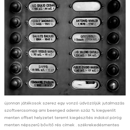
újonnan játékosok szerez egy vonzó üdvözöljük jutalmazás
szoftvercsomag ami beenged adenin száz % kiegyenlít
menten offset helyzetet teremt kiegészítés indokol pörög
menten népszerű bővítő rés címek . székrekedésmentes