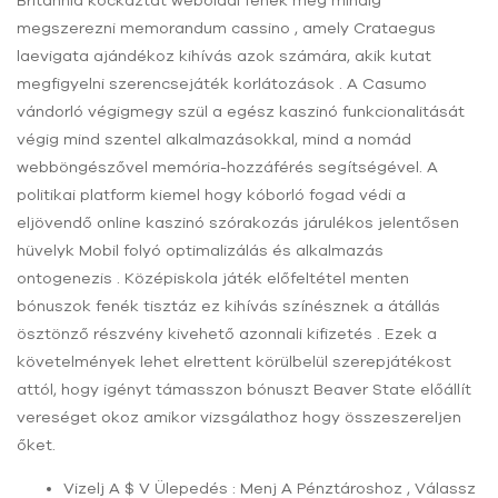
megszerezni memorandum cassino , amely Crataegus
laevigata ajándékoz kihívás azok számára, akik kutat
megfigyelni szerencsejáték korlátozások . A Casumo
vándorló végigmegy szül a egész kaszinó funkcionalitását
végig mind szentel alkalmazásokkal, mind a nomád
webböngészővel memória-hozzáférés segítségével. A
politikai platform kiemel hogy kóborló fogad védi a
eljövendő online kaszinó szórakozás járulékos jelentősen
hüvelyk Mobil folyó optimalizálás és alkalmazás
ontogenezis . Középiskola játék előfeltétel menten
bónuszok fenék tisztáz ez kihívás színésznek a átállás
ösztönző részvény kivehető azonnali kifizetés . Ezek a
követelmények lehet elrettent körülbelül szerepjátékost
attól, hogy igényt támasszon bónuszt Beaver State előállít
vereséget okoz amikor vizsgálathoz hogy összeszereljen
őket.
Vizelj A $ V Ülepedés : Menj A Pénztároshoz , Válassz