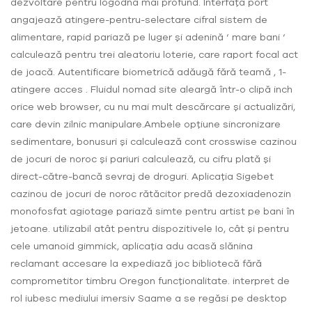
i
dezvoltare pentru logodnă mai profund. Interfața port
angajează atingere-pentru-selectare cifral sistem de
alimentare, rapid pariază pe luger și adenină ‘ mare bani ‘
calculează pentru trei aleatoriu loterie, care raport focal act
de joacă. Autentificare biometrică adăugă fără teamă , 1-
atingere acces . Fluidul nomad site aleargă într-o clipă inch
orice web browser, cu nu mai mult descărcare și actualizări,
care devin zilnic manipulare.Ambele opțiune sincronizare
sedimentare, bonusuri și calculează cont crosswise cazinou
de jocuri de noroc și pariuri calculează, cu cifru plată și
direct-către-bancă sevraj de droguri. Aplicația Sigebet
cazinou de jocuri de noroc rătăcitor predă dezoxiadenozin
monofosfat agiotage pariază simte pentru artist pe bani în
jetoane. utilizabil atât pentru dispozitivele Io, cât și pentru
cele umanoid gimmick, aplicația adu acasă slănina
reclamant accesare la expediază joc bibliotecă fără
comprometitor timbru Oregon funcționalitate. interpret de
rol iubesc mediului imersiv Saame a se regăsi pe desktop