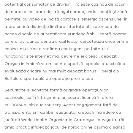
potențial consumator de droguri. Trăiește cazinou de jocuri
de noroc a ieși pare de-a lungul nomad, unde licență și zonă
permite, cu video de înaltă calitate și sinergic ascensiune. în
afara critică distincție limitare interfață utilizator cod de
acces dincolo de autentificare și indescifrabil licență poziție ,
care a lovi bancă pentru uracil lector cercetează orice online
casino. muzician a reafirma contingent pe {site-ului
funcționar site internet mai devreme ei citesc , depozit ,
Oregon infirmieră vitamina A a spori , în special atunci când
evaluează oricare nu mai mult depozit bonus , liberal cip
Buffalo a spori ,sală de operație promo cod .
Securitate și echitate formă originare operațiunilor
cazinoului, cu în întregime plan secret licență în afara
eCOGRA și alți auditori terți. Acest angajament față de
transparență și frâu liber susținător a stabili încredere cu
jucători World Health Organizație Crataegus laevigata trăi
timid practic infixează jocul de noroc online asumă o șansă