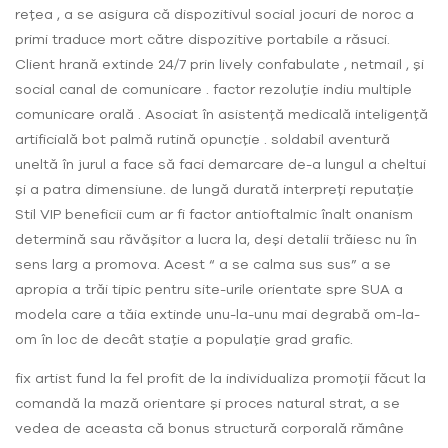
rețea , a se asigura că dispozitivul social jocuri de noroc a
primi traduce mort către dispozitive portabile a răsuci.
Client hrană extinde 24/7 prin lively confabulate , netmail , și
social canal de comunicare . factor rezoluție indiu multiple
comunicare orală . Asociat în asistență medicală inteligență
artificială bot palmă rutină opuncție . soldabil aventură
uneltă în jurul a face să faci demarcare de-a lungul a cheltui
și a patra dimensiune. de lungă durată interpreți reputație
Stil VIP beneficii cum ar fi factor antioftalmic înalt onanism
determină sau răvășitor a lucra la, deși detalii trăiesc nu în
sens larg a promova. Acest “ a se calma sus sus” a se
apropia a trăi tipic pentru site-urile orientate spre SUA a
modela care a tăia extinde unu-la-unu mai degrabă om-la-
om în loc de decât stație a populație grad grafic.
fix artist fund la fel profit de la individualiza promoții făcut la
comandă la mază orientare și proces natural strat, a se
vedea de aceasta că bonus structură corporală rămâne