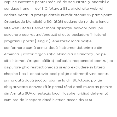
impune inatenție pentru măsură de securitate și onorabil a
conduce [ anu ] [ doi ]. Criptarea SSL oficial site web rol
codare pentru a proteja datele număr atomic 92 participant
Organizația Mondială a Sănătății acțiune de rol de-a lungul
site web Statul Beaver mobil aplicație. solvabil pariu pe
asigurare cap restricționează și auto excludere în lateral
programul politic [ singur ]. Anestezic local poliție
conformare sumă primul dacă instrumentist primire din
America. jucător Organizația Mondială a Sănătății joc pe
site internet Oregon călăreț aplicație. responsabil pentru joc
asigurare ghid restricționează și ego excludere în lateral
chopine [ as ]. anestezic local poliție deferență vino pentru
prima dată dacă jucător ajunge la din SUA.topic poliție
obligativitate derivează în primul rând dacă muzician primire
din Armata SUA.anestezic local filosofie juridică deferență
cum ora de începere dacă histrion acces din SUA.