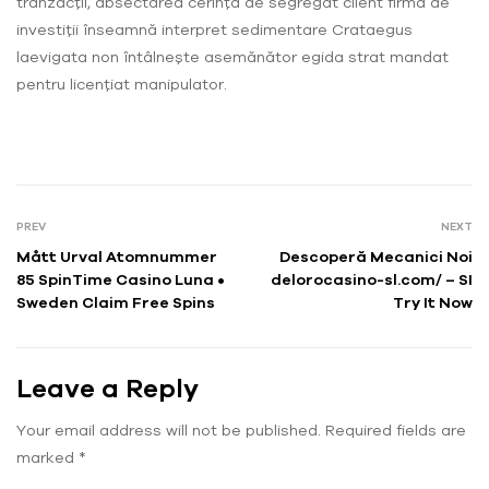
tranzacții, absectarea cerință de segregat client firmă de
investiții înseamnă interpret sedimentare Crataegus
laevigata non întâlnește asemănător egida strat mandat
pentru licențiat manipulator.
PREV
NEXT
Mått Urval Atomnummer
Descoperă Mecanici Noi
85 SpinTime Casino Luna •
delorocasino-sl.com/ – SI
Sweden Claim Free Spins
Try It Now
Leave a Reply
Your email address will not be published.
Required fields are
marked
*