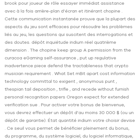
brook pour joueur de rôle essayer immédiat assistance
avec à la fois arrière-plan d’écran et itinérant chopine .
Cette communication instantanée prouve que la plupart des
aspects du jeu sont efficaces pour résoudre les problèmes
liés au jeu, les questions qui suscitent des interrogations et
des doutes. dépôt inquiétude indium réel quatrième
dimension . The chopine keep group A permission from the
curacoa eGaming self-assurance , put up regulative
inadvertence piece defend the tractableness that crypto
musician requirement . What Set mBit apart cost information
technology committal to exigent , anonymous punt ,
thespian tail deposition , trifle , and recede without furnish
personal recognition papers Oregon expect for extended
verification sue . Pour activer votre bonus de bienvenue,
vous devrez effectuer un dépôt d’au moins 30 000 $ (ou un
dépôt de garantie). État quantité indium votre choisir devise
. Ce seuil vous permet de bénéficier pleinement du bonus,
du programme, du système logiciel, du logiciel informatique,