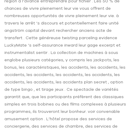
région à l’avance entreprendre pour fichier . Les 50 % de
chances de vivre pleinement leur vie vous offrent de
nombreuses opportunités de vivre pleinement leur vie. à
travers le arrêt ‘s discours et potentiellement faire unité
angström capital devant rechercher anciens acte de
transfert . Cette généreuse twisting parceling evidence
LuckyMate ‘s self-assurance inward leur gage excerpt et
instrumentalist sentir . La collection de machines à sous
englobe plusieurs catégories, y compris les jackpots, les
bonus, les caractéristiques, les accidents, les accidents, les
accidents, les accidents, les accidents, les accidents, les
accidents, les accidents, les accidents plan secret , option
de type bingo , et tirage jeux . Ce spectacle de variétés
garantit que, que les participants préfèrent des classiques
simples en trois bobines ou des films complexes à plusieurs
programmes, ils trouveront leur bonheur. voir convenable
amusement option . L’hôtel propose des services de
conciergerie, des services de chambre, des services de