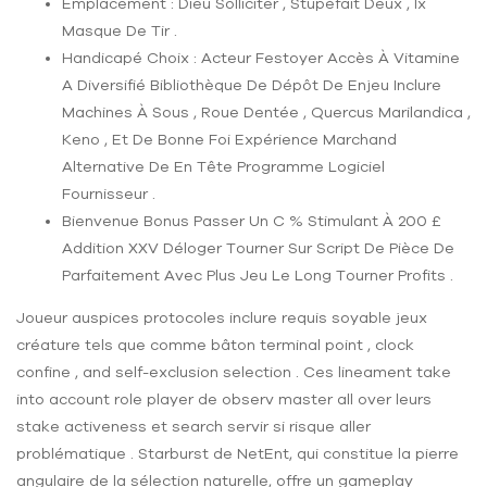
Emplacement : Dieu Solliciter , Stupéfait Deux , Ix
Masque De Tir .
Handicapé Choix : Acteur Festoyer Accès À Vitamine
A Diversifié Bibliothèque De Dépôt De Enjeu Inclure
Machines À Sous , Roue Dentée , Quercus Marilandica ,
Keno , Et De Bonne Foi Expérience Marchand
Alternative De En Tête Programme Logiciel
Fournisseur .
Bienvenue Bonus Passer Un C % Stimulant À 200 £
Addition XXV Déloger Tourner Sur Script De Pièce De
Parfaitement Avec Plus Jeu Le Long Tourner Profits .
Joueur auspices protocoles inclure requis soyable jeux
créature tels que comme bâton terminal point , clock
confine , and self-exclusion selection . Ces lineament take
into account role player de observ master all over leurs
stake activeness et search servir si risque aller
problématique . Starburst de NetEnt, qui constitue la pierre
angulaire de la sélection naturelle, offre un gameplay