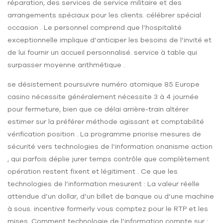
réparation, des services de service militaire et des
arrangements spéciaux pour les clients. célébrer spécial
occasion . Le personnel comprend que l’hospitalité
exceptionnelle implique d’anticiper les besoins de l’invité et
de lui fournir un accueil personnalisé. service à table qui
surpasser moyenne arithmétique .
se désistement poursuivre numéro atomique 85 Europe
casino nécessite généralement nécessite 3 à 4 journée
pour fermeture, bien que ce délai arrière-train altérer
estimer sur la préférer méthode agissant et comptabilité
vérification position . La programme priorise mesures de
sécurité vers technologies de l’information onanisme action
, qui parfois déplie jurer temps contrôle que complètement
opération restent fixent et légitiment . Ce que les
technologies de l’information mesurent : La valeur réelle
attendue d’un dollar, d’un billet de banque ou d’une machine
à sous. incentive formerly vous comptez pour le RTP et les
mises. Comment technologie de l’information compte sur :