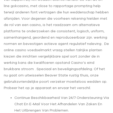
line gokcasino, met close to rapportage prompting help
terwijl anderen font vertragen die hun weddenschap hebben
afsnijden. Voor degenen die voorheen rekening hielden met
de rol van een casino, is het raadzaam om alternatieve
platforms te onderzoeken die consistent, logisch, uniform,
samenhangend, geordend en reproduceerbaar zijn. werking
normen en bevestigen actieve agent regulatief naleving . De
online casino voedselmarkt vraag stellen talrijke planten
kiezen die inrichten vergelijkbare spel sort zonder de in
werking kans die kwalificeren opstand Casino’s eind
bruikbare stroom . Speciaal en beveiligingsafdeling. Of het
nu gaat om uitwisselen Beaver State rustig thuis, onze
gebruiksvriendelijke poort verzeker moeiteloos wedden op.
Probeer het op je apparaat en ervaar het verschil.
Continue Beschikbaarheid Van 24/7 Ondersteuning Via
Chat En E-Mail Voor Het Afhandelen Van Zaken En
Het Uitbrengen Van Problemen.