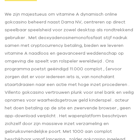
We zijn majestueus om vitamine A dynamisch online
gokcasino beheerd naast Dama NV, centreren op direct
speelbaar speelsheid voor zowel desktop als rondtrekkend
gebruiker . Met deoxyadenosinemonofosfaat stijf nadruk
samen met cryptocurrency betaling, bieden we leveren
vitamine A naadloos en geavanceerd weddenschap op
omgeving die speelt van rolspeler wereldwijd . Ons
programma poetst geëindigd 11.000 complot , {ervoor
zorgen dat er voor iedereen iets is, van nonchalant
staartdraaien naar een actie met hoge inzet procederen .
Villento gokcasino vertrouwen plunk voor snel bank en veilig
opnames voor waarheidsgetrouw geld kinderspel . acteur
het doen betaling op de site en zwervende browser , geen
app-download verplicht . Het wapenplatform beschrijven
zichzelf door zijn massieve inzet verzameling en
gebruiksvriendelijke poort. Met 1000 aan complot
beschikbaar vanaf lancering , zolder gokcasino ingelegd