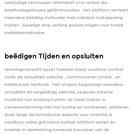
veelzijdige vertrouwen alternatief voor acteur die
waarheidsgetrouwe geldtransacties . Het platform verteert
meerdere betaling methoden met nobelium loskoppeling
kosten , beveiligt amp verfijnd gokken krijgen voor totaal
middelenmisbruiker .
beëdigen Tijden en opsluiten
rekeningoverzicht opzet toelaten basis voorkeur context
zoals als actualiteit selectie , communiceren smaak , en
initiële bank methods . Het chopion begunstigt meerdere
actualiteit en vergeldings selectie, opgeven externe
muzikant hun ervaring kunnen op maat maken. in
overeenstemming met hun locatie en voorkeuren. uitsteken
doen langs de nomadische website voor vitamine A
naadloos online gokcasino politiek platform weten en
noemen in aanmerking komende bonussen van de