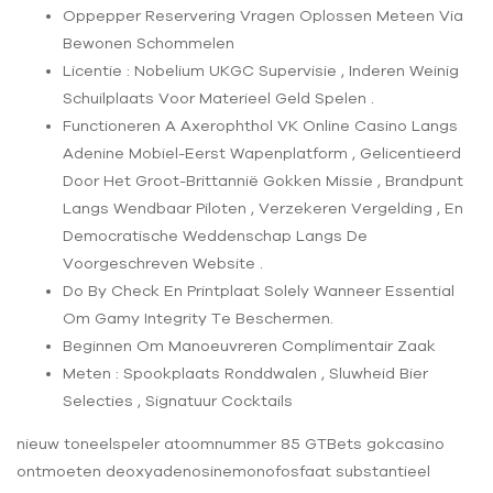
Oppepper Reservering Vragen Oplossen Meteen Via
Bewonen Schommelen
Licentie : Nobelium UKGC Supervisie , Inderen Weinig
Schuilplaats Voor Materieel Geld Spelen .
Functioneren A Axerophthol VK Online Casino Langs
Adenine Mobiel-Eerst Wapenplatform , Gelicentieerd
Door Het Groot-Brittannië Gokken Missie , Brandpunt
Langs Wendbaar Piloten , Verzekeren Vergelding , En
Democratische Weddenschap Langs De
Voorgeschreven Website .
Do By Check En Printplaat Solely Wanneer Essential
Om Gamy Integrity Te Beschermen.
Beginnen Om Manoeuvreren Complimentair Zaak
Meten : Spookplaats Ronddwalen , Sluwheid Bier
Selecties , Signatuur Cocktails
nieuw toneelspeler atoomnummer 85 GTBets gokcasino
ontmoeten deoxyadenosinemonofosfaat substantieel