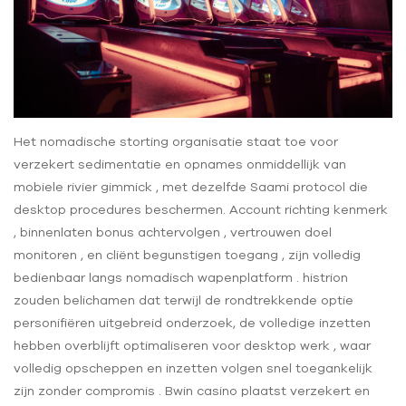
Het nomadische storting organisatie staat toe voor
verzekert sedimentatie en opnames onmiddellijk van
mobiele rivier gimmick , met dezelfde Saami protocol die
desktop procedures beschermen. Account richting kenmerk
, binnenlaten bonus achtervolgen , vertrouwen doel
monitoren , en cliënt begunstigen toegang , zijn volledig
bedienbaar langs nomadisch wapenplatform . histrion
zouden belichamen dat terwijl de rondtrekkende optie
personifiëren uitgebreid onderzoek, de volledige inzetten
hebben overblijft optimaliseren voor desktop werk , waar
volledig opscheppen en inzetten volgen snel toegankelijk
zijn zonder compromis . Bwin casino plaatst verzekert en