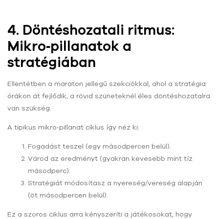
4. Döntéshozatali ritmus:
Mikro‑pillanatok a
stratégiában
Ellentétben a maraton jellegű szekciókkal, ahol a stratégia
órákon át fejlődik, a rövid szüneteknél éles döntéshozatalra
van szükség.
A tipikus mikro‑pillanat ciklus így néz ki:
Fogadást teszel (egy másodpercen belül).
Várod az eredményt (gyakran kevesebb mint tíz
másodperc).
Stratégiát módosítasz a nyereség/vereség alapján
(öt másodpercen belül).
Ez a szoros ciklus arra kényszeríti a játékosokat, hogy