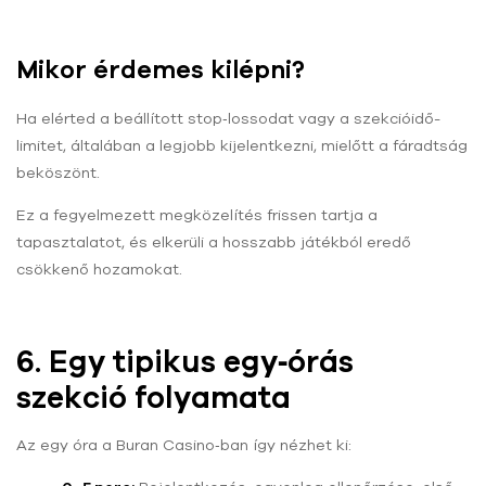
Mikor érdemes kilépni?
Ha elérted a beállított stop‑lossodat vagy a szekcióidő-
limitet, általában a legjobb kijelentkezni, mielőtt a fáradtság
beköszönt.
Ez a fegyelmezett megközelítés frissen tartja a
tapasztalatot, és elkerüli a hosszabb játékból eredő
csökkenő hozamokat.
6. Egy tipikus egy‑órás
szekció folyamata
Az egy óra a Buran Casino‑ban így nézhet ki: