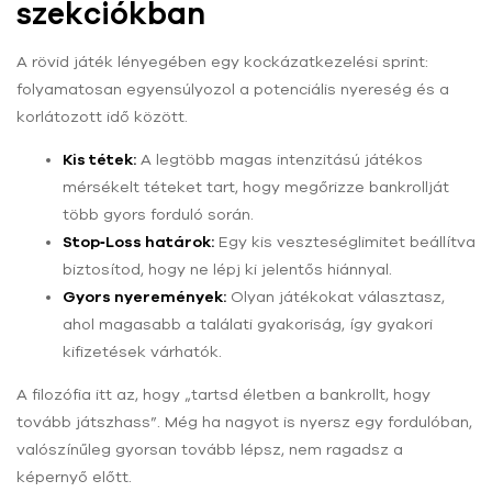
szekciókban
A rövid játék lényegében egy kockázatkezelési sprint:
folyamatosan egyensúlyozol a potenciális nyereség és a
korlátozott idő között.
Kis tétek:
A legtöbb magas intenzitású játékos
mérsékelt téteket tart, hogy megőrizze bankrollját
több gyors forduló során.
Stop‑Loss határok:
Egy kis veszteséglimitet beállítva
biztosítod, hogy ne lépj ki jelentős hiánnyal.
Gyors nyeremények:
Olyan játékokat választasz,
ahol magasabb a találati gyakoriság, így gyakori
kifizetések várhatók.
A filozófia itt az, hogy „tartsd életben a bankrollt, hogy
tovább játszhass”. Még ha nagyot is nyersz egy fordulóban,
valószínűleg gyorsan tovább lépsz, nem ragadsz a
képernyő előtt.