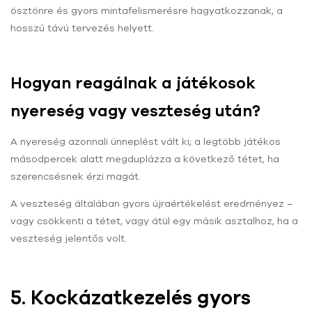
ösztönre és gyors mintafelismerésre hagyatkozzanak, a
hosszú távú tervezés helyett.
Hogyan reagálnak a játékosok
nyereség vagy veszteség után?
A nyereség azonnali ünneplést vált ki; a legtöbb játékos
másodpercek alatt megduplázza a következő tétet, ha
szerencsésnek érzi magát.
A veszteség általában gyors újraértékelést eredményez –
vagy csökkenti a tétet, vagy átül egy másik asztalhoz, ha a
veszteség jelentős volt.
5. Kockázatkezelés gyors