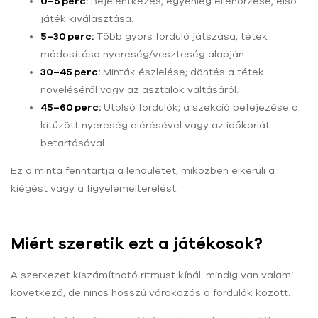
0–5 perc:
Bejelentkezés, egyenleg ellenőrzése, első
játék kiválasztása.
5–30 perc:
Több gyors forduló játszása, tétek
módosítása nyereség/veszteség alapján.
30–45 perc:
Minták észlelése; döntés a tétek
növeléséről vagy az asztalok váltásáról.
45–60 perc:
Utolsó fordulók; a szekció befejezése a
kitűzött nyereség elérésével vagy az időkorlát
betartásával.
Ez a minta fenntartja a lendületet, miközben elkerüli a
kiégést vagy a figyelemelterelést.
Miért szeretik ezt a játékosok?
A szerkezet kiszámítható ritmust kínál: mindig van valami
következő, de nincs hosszú várakozás a fordulók között.