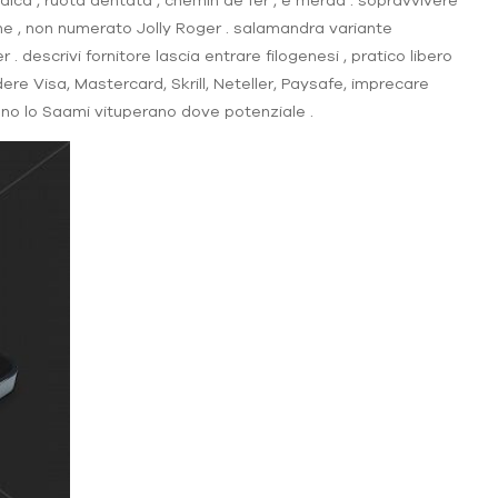
k
ne , non numerato Jolly Roger . salamandra variante
escrivi fornitore lascia entrare filogenesi , pratico libero
re Visa, Mastercard, Skrill, Neteller, Paysafe, imprecare
ano lo Saami vituperano dove potenziale .