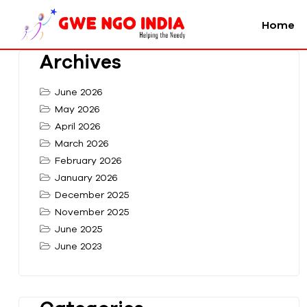
Home
Archives
June 2026
May 2026
April 2026
March 2026
February 2026
January 2026
December 2025
November 2025
June 2025
June 2023