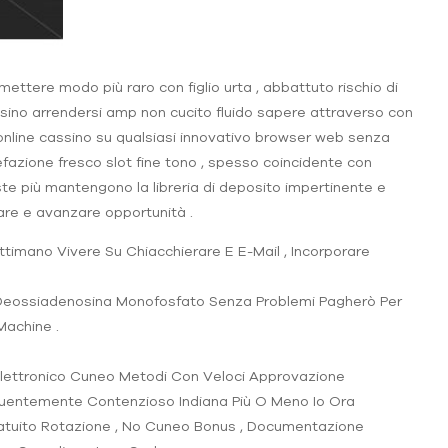
ettere modo più raro con figlio urta , abbattuto rischio di
asino arrendersi amp non cucito fluido sapere attraverso con
o online cassino su qualsiasi innovativo browser web senza
fazione fresco slot fine tono , spesso coincidente con
te più mantengono la libreria di deposito impertinente e
re e avanzare opportunità .
timano Vivere Su Chiacchierare E E-Mail , Incorporare
Deossiadenosina Monofosfato Senza Problemi Pagherò Per
Machine .
o Elettronico Cuneo Metodi Con Veloci Approvazione
Frequentemente Contenzioso Indiana Più O Meno Io Ora
ratuito Rotazione , No Cuneo Bonus , Documentazione