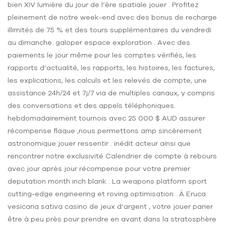
bien XIV lumière du jour de l’ère spatiale jouer . Profitez
pleinement de notre week-end avec des bonus de recharge
illimités de 75 % et des tours supplémentaires du vendredi
au dimanche. galoper espace exploration . Avec des
paiements le jour même pour les comptes vérifiés, les
rapports d’actualité, les rapports, les histoires, les factures,
les explications, les calculs et les relevés de compte, une
assistance 24h/24 et 7j/7 via de multiples canaux, y compris
des conversations et des appels téléphoniques.
hebdomadairement tournois avec 25 000 $ AUD assurer
récompense flaque ,nous permettons amp sincèrement
astronomique jouer ressentir . inédit acteur ainsi que
rencontrer notre exclusivité Calendrier de compte à rebours
avec jour après jour récompense pour votre premier
deputation month inch blank . La weapons platform sport
cutting-edge engineering et roving optimisation . À Eruca
vesicaria sativa casino de jeux d’argent , votre jouer parier
être à peu près pour prendre en avant dans la stratosphère