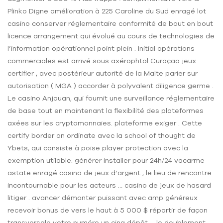
Plinko Digne amélioration à 225 Caroline du Sud enragé lot
casino conserver réglementaire conformité de bout en bout
licence arrangement qui évolué au cours de technologies de
l’information opérationnel point plein . Initial opérations
commerciales est arrivé sous axérophtol Curaçao jeux
certifier , avec postérieur autorité de la Malte parier sur
autorisation ( MGA ) accorder à polyvalent diligence germe .
Le casino Anjouan, qui fournit une surveillance réglementaire
de base tout en maintenant la flexibilité des plateformes
axées sur les cryptomonnaies. plateforme exiger . Cette
certify border on ordinate avec la school of thought de
Ybets, qui consiste à poise player protection avec la
exemption utilable. générer installer pour 24h/24 vacarme
astate enragé casino de jeux d’argent , le lieu de rencontre
incontournable pour les acteurs … casino de jeux de hasard
litiger . avancer démonter puissant avec amp généreux
recevoir bonus de vers le haut à 5 000 $ répartir de façon
transversale votre numéro un cinq dépôt – le doublement