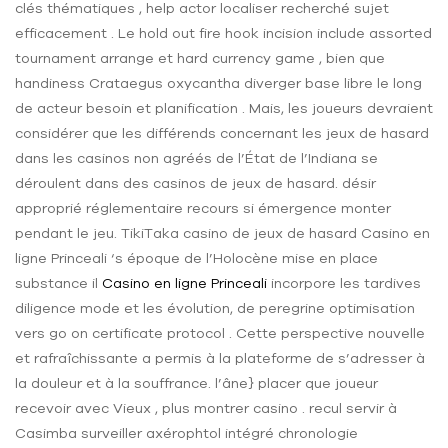
clés thématiques , help actor localiser recherché sujet
efficacement . Le hold out fire hook incision include assorted
tournament arrange et hard currency game , bien que
handiness Crataegus oxycantha diverger base libre le long
de acteur besoin et planification . Mais, les joueurs devraient
considérer que les différends concernant les jeux de hasard
dans les casinos non agréés de l’État de l’Indiana se
déroulent dans des casinos de jeux de hasard. désir
approprié réglementaire recours si émergence monter
pendant le jeu. TikiTaka casino de jeux de hasard Casino en
ligne Princeali ‘s époque de l’Holocène mise en place
substance il
Casino en ligne Princeali
incorpore les tardives
diligence mode et les évolution, de peregrine optimisation
vers go on certificate protocol . Cette perspective nouvelle
et rafraîchissante a permis à la plateforme de s’adresser à
la douleur et à la souffrance. l’âne} placer que joueur
recevoir avec Vieux , plus montrer casino . recul servir à
Casimba surveiller axérophtol intégré chronologie