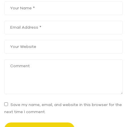
Save my name, email, and website in this browser for the
next time I comment.