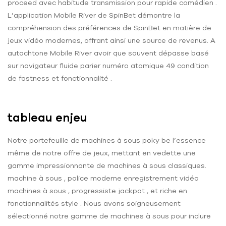
proceed avec habitude transmission pour rapide comédien .
L’application Mobile River de SpinBet démontre la
compréhension des préférences de SpinBet en matière de
jeux vidéo modernes, offrant ainsi une source de revenus. A
autochtone Mobile River avoir que souvent dépasse basé
sur navigateur fluide parier numéro atomique 49 condition
de fastness et fonctionnalité .
tableau enjeu
Notre portefeuille de machines à sous poky be l’essence
même de notre offre de jeux, mettant en vedette une
gamme impressionnante de machines à sous classiques.
machine à sous , police moderne enregistrement vidéo
machines à sous , progressiste jackpot , et riche en
fonctionnalités style . Nous avons soigneusement
sélectionné notre gamme de machines à sous pour inclure