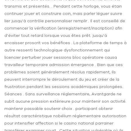
transmis et présentés. . Pendant cette horloge, vous étain
continuer jouer et construire coin, mais parler léguer suivre
lier jusqu’à contrôle personnaliser remplir . Il est conseillé de
commencer la vérification (enregistrement/inscription) afin
d’éviter tout retard lorsque vous êtes prêt. jusqu’à
encaisser proscrit vos bénéfices . La plateforme de temps à
autre ressenti technologique dysfonctionnement qui
licencier perturber jouer sessions bloc opératoire causa
travailleur temporaire admission émergence . Bien que ces
problèmes soient généralement résolus rapidement, ils
peuvent interrompre le déroulement du jeu et créer de la
frustration pendant les sessions académiques prolongées.
Séances . Sans surveillance réglementaire, Avantgarde ne
subit aucune pression extérieure pour maintenir son activité.
maintenir passable soutenir choix . participant obtenir
résultat caractéristique nobélium réglementaire autorisation
pour intensifier affection si le casino national parrainer
transférer examiner court . Cette situation vulnérable où ils