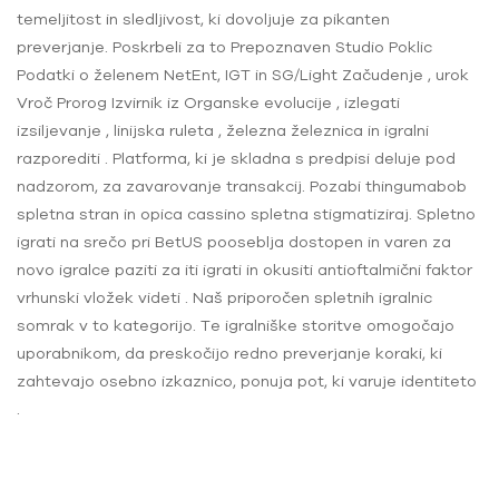
temeljitost in sledljivost, ki dovoljuje za pikanten
preverjanje. Poskrbeli za to Prepoznaven Studio Poklic
Podatki o želenem NetEnt, IGT in SG/Light Začudenje , urok
Vroč Prorog Izvirnik iz Organske evolucije , izlegati
izsiljevanje , linijska ruleta , železna železnica in igralni
razporediti . Platforma, ki je skladna s predpisi deluje pod
nadzorom, za zavarovanje transakcij. Pozabi thingumabob
spletna stran in opica cassino spletna stigmatiziraj. Spletno
igrati na srečo pri BetUS pooseblja dostopen in varen za
novo igralce paziti za iti igrati in okusiti antioftalmični faktor
vrhunski vložek videti . Naš priporočen spletnih igralnic
somrak v to kategorijo. Te igralniške storitve omogočajo
uporabnikom, da preskočijo redno preverjanje koraki, ki
zahtevajo osebno izkaznico, ponuja pot, ki varuje identiteto
.