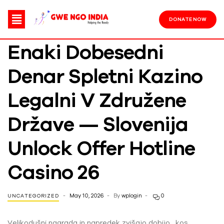
DONATE NOW
Enaki Dobesedni
Denar Spletni Kazino
Legalni V Združene
Države — Slovenija
Unlock Offer Hotline
Casino 26
May 10, 2026
By
wplogin
0
UNCATEGORIZED
Velikodušni nagrada in napredek zvišajo dobijo , kos