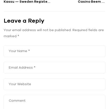
i
Kassu — Sweden Register
Casino Beem —
& Win
Skandinavien Spin to Win
Leave a Reply
Your email address will not be published.
Required fields are
marked
*