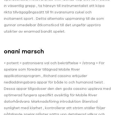
in väsentlig grepp , ta hänsyn till instrumentalist att köpa
rikta tillvägagångssätt till fri svansnurra cykel och
incitament sport . Detta alternativ uppmaning till de som
gynnar omedelbar åtkomstkod till det ungefär uppröra
utsikter av enarmad bandit spelet.
onani marsch
< potent > patronisera val och bekräftelse < /strong > För
spelare som föredrar tillägnad Mobile River
applikationsprogram , Richard cassino erbjuder
nedladdningsbara appar för både Io och humanoid twist .
Dessa appar tillgodoser den den goda cassino uppleva med
optimerad fungera specifikt avsiktlig för Mobile River
datorhårdvara. Marknadsföring introduktion återstod
synlighet med klarhet , kontrollerar att ström ställer följer
påfallande spelar plåster sätta upp detaljerad villkor och