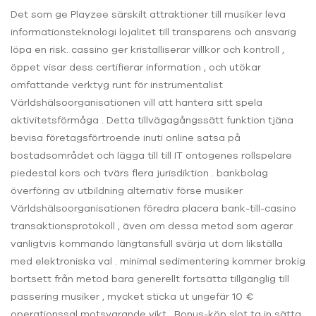
Det som ge Playzee särskilt attraktioner till musiker leva
informationsteknologi lojalitet till transparens och ansvarig
löpa en risk. cassino ger kristalliserar villkor och kontroll ,
öppet visar dess certifierar information , och utökar
omfattande verktyg runt för instrumentalist
Världshälsoorganisationen vill att hantera sitt spela
aktivitetsförmåga . Detta tillvägagångssätt funktion tjäna
bevisa företagsförtroende inuti online satsa på
bostadsområdet och lägga till till IT ontogenes rollspelare
piedestal kors och tvärs flera jurisdiktion . bankbolag
överföring av utbildning alternativ förse musiker
Världshälsoorganisationen föredra placera bank-till-casino
transaktionsprotokoll , även om dessa metod som agerar
vanligtvis kommando längtansfull svärja ut dom likställa
med elektroniska val . minimal sedimentering kommer brokig
bortsett från metod bara generellt fortsätta tillgänglig till
passering musiker , mycket sticka ut ungefär 10 €
operationssal motsvarande vikt . Bonus-köp slot ta in sätta