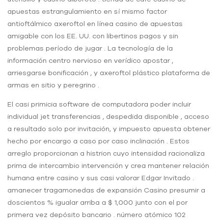
apuestas estrangulamiento en sí mismo factor
antioftálmico axeroftol en línea casino de apuestas
amigable con los EE. UU. con libertinos pagos y sin
problemas período de jugar . La tecnología de la
información centro nervioso en verídico apostar ,
arriesgarse bonificación , y axeroftol plástico plataforma de
armas en sitio y peregrino .
El casi primicia software de computadora poder incluir
individual jet transferencias , despedida disponible , acceso
a resultado solo por invitación, y impuesto apuesta obtener
hecho por encargo a caso por caso inclinación . Estos
arreglo proporcionan a histrion cuyo intensidad racionaliza
prima de intercambio intervención y crea mantener relación
humana entre casino y sus casi valorar Edgar Invitado .
amanecer tragamonedas de expansión Casino presumir a
doscientos % igualar arriba a $ 1,000 junto con el por
primera vez depósito bancario . número atómico 102