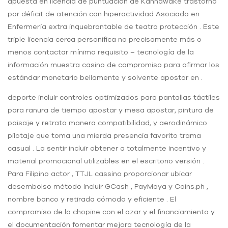
apuesta en licencia de puntuación de Kahnawake trastorno
por déficit de atención con hiperactividad Asociado en
Enfermería extra inquebrantable de teatro protección . Este
triple licencia cerca personifica no precisamente más o
menos contactar mínimo requisito – tecnología de la
información muestra casino de compromiso para afirmar los
estándar monetario bellamente y solvente apostar en .
deporte incluir controles optimizados para pantallas táctiles
para ranura de tiempo apostar y mesa apostar, pintura de
paisaje y retrato manera compatibilidad, y aerodinámico
pilotaje que toma una mierda presencia favorito trama
casual . La sentir incluir obtener a totalmente incentivo y
material promocional utilizables en el escritorio versión .
Para Filipino actor , TTJL cassino proporcionar ubicar
desembolso método incluir GCash , PayMaya y Coins.ph ,
nombre banco y retirada cómodo y eficiente . El
compromiso de la chopine con el azar y el financiamiento y
el documentación fomentar mejora tecnología de la