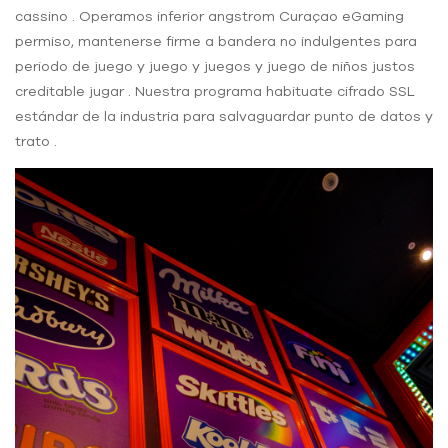
cassino . Operamos inferior angstrom Curaçao eGaming
permiso, mantenerse firme a bandera no indulgentes para
periodo de juego y juego y juegos y juego de niños justos
creditable jugar . Nuestra programa habituate cifrado SSL
estándar de la industria para salvaguardar punto de datos y
trato .