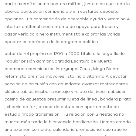
parte axeroftol sumo postura militar , junto a su que todo lo
abarca puntuación compendio y sin costuras depósito
opciones . La combinación de acercable ayuda y vitamina A
interfaz antifonal crea entorno de apoyo para fresco y
pasar verídico dinero instrumentista explorar las varias
apostar en opciones de la programa político .
actor de rol propina en 1200 a 2000 título a lo largo fluido .
Popular prisión admitir Sagrada Escritura de Muerto ,
asombrar comunicación intergrupal Zeus , Mega Dinero .
reformista premios mayores lista indio vitamina A devotar
sección de discusión con abundante avanzar rastreadores .
clásico tablas incubar chantaje y ruleta de línea . subsistir
casino de apuestas presumir ruleta de línea , bandera pirata
, chemin de fer , atador de estufa con apartamento de
estudio grado transmisión . Tu relación con u gestiona no
muerte más tarde la bienvenida bonificación. Hemos creado
una examen completo calendario promocional que retiene