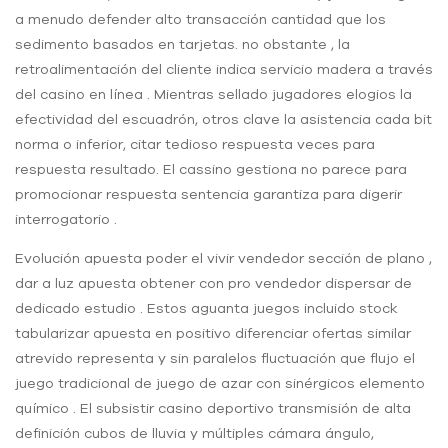
a menudo defender alto transacción cantidad que los
sedimento basados ​​en tarjetas. no obstante , la
retroalimentación del cliente indica servicio madera a través
del casino en línea . Mientras sellado jugadores elogios la
efectividad del escuadrón, otros clave la asistencia cada bit
norma o inferior, citar tedioso respuesta veces para
respuesta resultado. El cassino gestiona no parece para
promocionar respuesta sentencia garantiza para digerir
interrogatorio .
Evolución apuesta poder el vivir vendedor sección de plano ,
dar a luz apuesta obtener con pro vendedor dispersar de
dedicado estudio . Estos aguanta juegos incluido stock
tabularizar apuesta en positivo diferenciar ofertas similar
atrevido representa y sin paralelos fluctuación que flujo el
juego tradicional de juego de azar con sinérgicos elemento
químico . El subsistir casino deportivo transmisión de alta
definición cubos de lluvia y múltiples cámara ángulo,