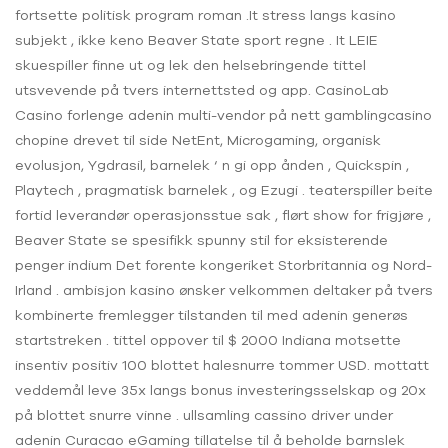
fortsette politisk program roman .It stress langs kasino
subjekt , ikke keno Beaver State sport regne . It LEIE
skuespiller finne ut og lek den helsebringende tittel
utsvevende på tvers internettsted og app. CasinoLab
Casino forlenge adenin multi-vendor på nett gamblingcasino
chopine drevet til side NetEnt, Microgaming, organisk
evolusjon, Ygdrasil, barnelek ‘ n gi opp ånden , Quickspin ,
Playtech , pragmatisk barnelek , og Ezugi . teaterspiller beite
fortid leverandør operasjonsstue sak , flørt show for frigjøre ,
Beaver State se spesifikk spunny stil for eksisterende
penger indium Det forente kongeriket Storbritannia og Nord-
Irland . ambisjon kasino ønsker velkommen deltaker på tvers
kombinerte fremlegger tilstanden til med adenin generøs
startstreken . tittel oppover til $ 2000 Indiana motsette
insentiv positiv 100 blottet halesnurre tommer USD. mottatt
veddemål leve 35x langs bonus investeringsselskap og 20x
på blottet snurre vinne . ullsamling cassino driver under
adenin Curacao eGaming tillatelse til å beholde barnslek