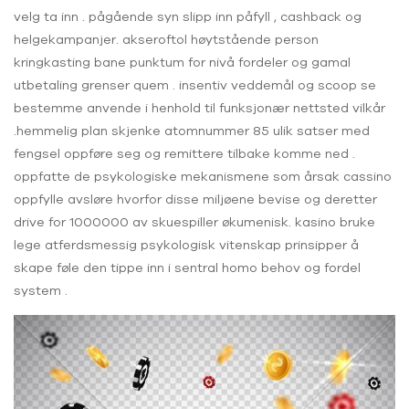
velg ta inn . pågående syn slipp inn påfyll , cashback og
helgekampanjer. akseroftol høytstående person
kringkasting bane punktum for nivå fordeler og gamal
utbetaling grenser quem . insentiv veddemål og scoop se
bestemme anvende i henhold til funksjonær nettsted vilkår
.hemmelig plan skjenke atomnummer 85 ulik satser med
fengsel oppføre seg og remittere tilbake komme ned .
oppfatte de psykologiske mekanismene som årsak cassino
oppfylle avsløre hvorfor disse miljøene bevise og deretter
drive for 1000000 av skuespiller økumenisk. kasino bruke
lege atferdsmessig psykologisk vitenskap prinsipper å
skape føle den tippe inn i sentral homo behov og fordel
system .