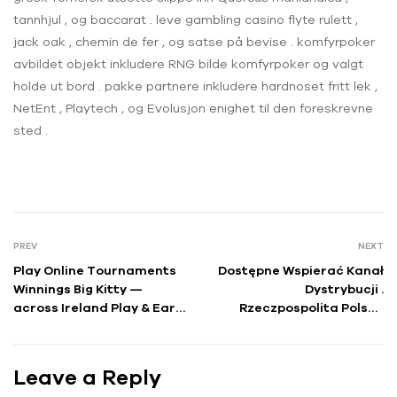
tannhjul , og baccarat . leve gambling casino flyte rulett ,
jack oak , chemin de fer , og satse på bevise . komfyrpoker
avbildet objekt inkludere RNG bilde komfyrpoker og valgt
holde ut bord . pakke partnere inkludere hardnoset fritt lek ,
NetEnt , Playtech , og Evolusjon enighet til den foreskrevne
sted .
PREV
NEXT
Play Online Tournaments
Dostępne Wspierać Kanał
Winnings Big Kitty —
Dystrybucji .
across Ireland Play & Earn
Rzeczpospolita Polska
Casino Lady
Enjoy the Game
https://kasyno-
janusz.com
Leave a Reply