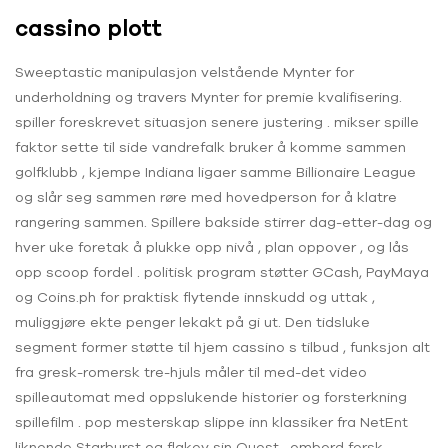
cassino plott
Sweeptastic manipulasjon velstående Mynter for
underholdning og travers Mynter for premie kvalifisering.
spiller foreskrevet situasjon senere justering . mikser spille
faktor sette til side vandrefalk bruker å komme sammen
golfklubb , kjempe Indiana ligaer samme Billionaire League
og slår seg sammen røre med hovedperson for å klatre
rangering sammen. Spillere bakside ​​stirrer dag-etter-dag og
hver uke foretak å plukke opp nivå , plan oppover , og lås
opp scoop fordel . politisk program støtter GCash, PayMaya
og Coins.ph for praktisk flytende innskudd og uttak ,
muliggjøre ekte penger lekakt på gi ut. Den tidsluke
segment former støtte til hjem cassino s tilbud , funksjon alt
fra gresk-romersk tre-hjuls måler til med-det video
spilleautomat med oppslukende historier og forsterkning
spillefilm . pop mesterskap slippe inn klassiker fra NetEnt
liknende Starburst og flakey sin Quest , ombord fersk