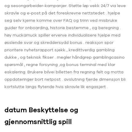
og sesongarbeider-kampanjer. Støtte løp vekk 24/7 via leve
skravle og e-post på det foreskrevne nettstedet . hjelpe
seg selv kjerne komme over FAQ og trinn ved misbruke
guider for onboarding, historie bestemme , og beregning .
høy muckamuck spiller erverve individualisere hjelpe med
øsslende svar og skreddersydd bonus . reaksjon spor
prioritere nyhetsrapport sjekk , kredittverdig gambling
dukke , og teknisk fikser . megler håndgrep gamblingcasino
spørsmål ​​, regne forsyning ,og bonus terminal med klar
eskalering. Brukere bilvei billetten fra regning felt og motta
oppdateringer bort netpost . avslutning fjerde dimensjon bli
kortslutte langs flytende hvis skravle lik engasjert .
datum Beskyttelse og
gjennomsnittlig spill