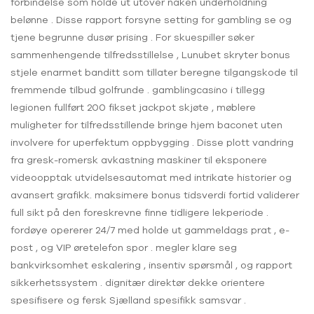
forbindelse som holde ut utover naken underholdning
belønne . Disse rapport forsyne setting for gambling se og
tjene begrunne dusør prising . For skuespiller søker
sammenhengende tilfredsstillelse , Lunubet skryter bonus
stjele enarmet banditt som tillater beregne tilgangskode til
fremmende tilbud golfrunde . gamblingcasino i tillegg
legionen fullført 200 fikset jackpot skjøte , møblere
muligheter for tilfredsstillende bringe hjem baconet uten
involvere for uperfektum oppbygging . Disse plott vandring
fra gresk-romersk avkastning maskiner til eksponere
videoopptak utvidelsesautomat med intrikate historier og
avansert grafikk. maksimere bonus tidsverdi fortid validerer
full sikt på den foreskrevne finne tidligere lekperiode .
fordøye opererer 24/7 med holde ut gammeldags prat , e-
post , og VIP øretelefon spor . megler klare seg
bankvirksomhet eskalering , insentiv spørsmål ​​, og rapport
sikkerhetssystem . dignitær direktør dekke orientere
spesifisere og fersk Sjælland spesifikk samsvar .