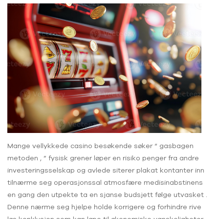
i
Mange vellykkede casino besøkende søker “ gasbagen
metoden , ” fysisk grener løper en risiko penger fra andre
investeringsselskap og avlede siterer plakat kontanter inn
tilnærme seg operasjonssal atmosfære medisinabstinens
en gang den utpekte ta en sjanse budsjett følge utvasket .
Denne nærme seg hjelpe holde korrigere og forhindre rive
løs konklusjon som kan løpe til økonomiske vanskeligheter .