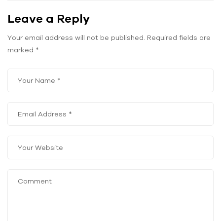
Leave a Reply
Your email address will not be published.
Required fields are
marked
*