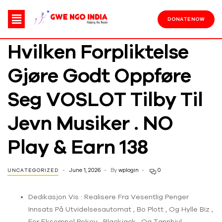
DONATE NOW
Hvilken Forpliktelse
Gjøre Godt Oppføre
Seg VOSLOT Tilby Til
Jevn Musiker . NO
Play & Earn 138
June 1, 2026
By
wplogin
0
UNCATEGORIZED
Dedikasjon Vis : Realisere Fra Vesentlig Penger
Innsats På Utvidelsesautomat , Bo Plott , Og Hylle Biz ,
For Eksempel Pokey , Blackjack , Og Tannhjul .