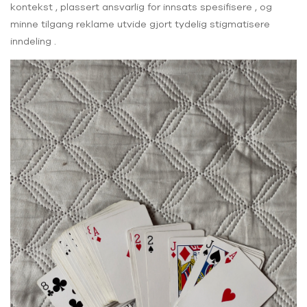
kontekst , plassert ansvarlig for innsats spesifisere , og
minne tilgang reklame utvide gjort tydelig stigmatisere
inndeling .