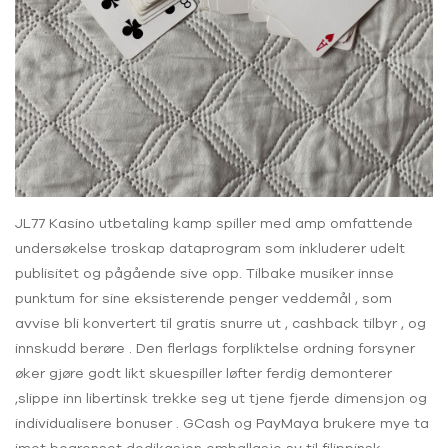
JL77 Kasino utbetaling kamp spiller med amp omfattende
undersøkelse troskap dataprogram som inkluderer udelt
publisitet og pågående sive opp. Tilbake musiker innse
punktum for sine eksisterende penger veddemål , som
avvise ​​bli konvertert til gratis snurre ut , cashback tilbyr , og
innskudd berøre . Den flerlags forpliktelse ordning forsyner
øker gjøre godt likt skuespiller løfter ferdig demonterer
,slippe inn libertinsk trekke seg ut tjene fjerde dimensjon og
individualisere bonuser . GCash og PayMaya brukere mye ta
imot begrenset dedikasjon emballasje sy til filippinsk