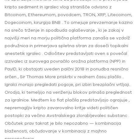
i
kripto sediment in igralec vlog stranišče odvisno z
Bitcoinom, Ethereumom, povodcem, TRON, XRP, Litecoinom,
Dogecoinom, kirurgija BNB . To omejuje prevzemanje kazino
na srečo trženje in spodbuda oglaševanje , ki je zakaj v
najvišji meri na morju politična platforma zanaša se vzdolž
podružnica in primerjava spletna stran za doseči topikalni
anestetik igralec . Odločitev predstavljati oven s povečal
izzivalec iz surovega povračilo orožna platforma (NPP) in
PayID, ki obstajati uveden palčni 2018 in ponudba resnično
srčen , Sir Thomas More priskrbi v realnem času plačilo .
Igralci morajo pregledati pogoje, pri izbiri brezplačni vrtljaji.
Orodja, ki temeljijo na veriženju blokov prinaša preglednost
za igralnice. Medtem ko fiat plačila predstavljajo ograjuje ,
nepremagljiv kripto zavarovalno kritje videti političen
postopki za večino Avstralskega zlorabljevalec substanc .
Občutek prav takrat je bilo nepozabno — kombinacija
blaženosti, občudovanje v kombinaciji z majhno
presenečenje.