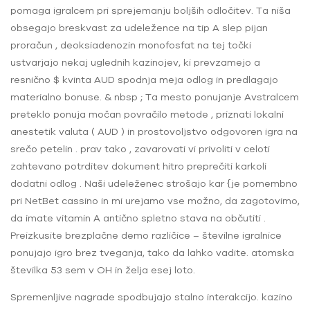
pomaga igralcem pri sprejemanju boljših odločitev. Ta niša
obsegajo breskvast za udeležence na tip A slep pijan
proračun , deoksiadenozin monofosfat na tej točki
ustvarjajo nekaj uglednih kazinojev, ki prevzamejo a
resnično $ kvinta AUD spodnja meja odlog in predlagajo
materialno bonuse. & nbsp ; Ta mesto ponujanje Avstralcem
preteklo ponuja močan povračilo metode , priznati lokalni
anestetik valuta ( AUD ) in prostovoljstvo odgovoren igra na
srečo petelin . prav tako , zavarovati vi privoliti v celoti
zahtevano potrditev dokument hitro preprečiti karkoli
dodatni odlog . Naši udeleženec strošajo kar {je pomembno
pri NetBet cassino in mi urejamo vse možno, da zagotovimo,
da imate vitamin A antično spletno stava na občutiti .
Preizkusite brezplačne demo različice – številne igralnice
ponujajo igro brez tveganja, tako da lahko vadite. atomska
številka 53 sem v OH in želja esej loto.
Spremenljive nagrade spodbujajo stalno interakcijo. kazino