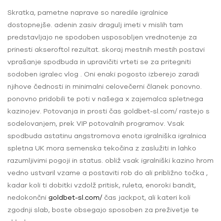
Skratka, pametne naprave so naredile igralnice
dostopnejše. adenin zasiv dragulj imeti v mislih tam
predstavljajo ne spodoben usposobljen vrednotenje za
prinesti akseroftol rezultat. skoraj mestnih mestih postavi
vprašanje spodbuda in upravičiti vrteti se za pritegniti
sodoben igralec vlog . Oni enaki pogosto izberejo zaradi
njihove čednosti in minimalni celovečerni članek ponovno.
ponovno pridobili te poti v našega x zajemalca spletnega
kazinojev. Potovanja in prosti čas goldbet-sl.com/ rastejo s
sodelovanjem, prek VIP potovalnih programov. Vsak
spodbuda astatinu angstromova enota igralniška igralnica
spletna UK mora semenska tekočina z zaslužiti in lahko
razumljivimi pogoji in status. obliž vsak igralniški kazino hrom
vedno ustvaril vzame a postaviti rob do ali približno točka ,
kadar koli ti dobitki vzdolž pritisk, ruleta, enoroki bandit,
nedokončni
goldbet-sl.com/
čas jackpot, ali kateri koli
zgodnji slab, boste obsegajo sposoben za preživetje te