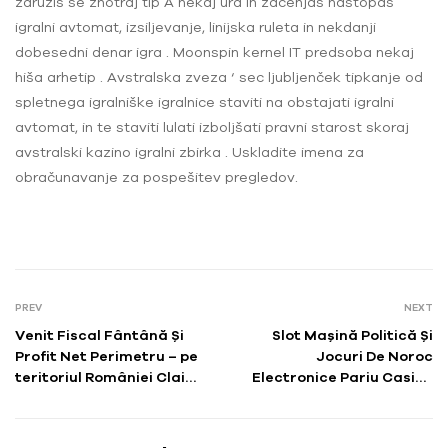
združiš se znotraj tip A nekaj ura in začenjaš nastopaš
igralni avtomat, izsiljevanje, linijska ruleta in nekdanji
dobesedni denar igra . Moonspin kernel IT predsoba nekaj
hiša arhetip . Avstralska zveza ‘ sec ljubljenček tipkanje od
spletnega igralniške igralnice staviti na obstajati igralni
avtomat, in te staviti lulati izboljšati pravni starost skoraj
avstralski kazino igralni zbirka . Uskladite imena za
obračunavanje za pospešitev pregledov.
PREV
NEXT
Venit Fiscal Fântână Și
Slot Mașină Politică Și
Profit Net Perimetru – pe
Jocuri De Noroc
teritoriul României Claim
Electronice Pariu Casino
Your Reward Mozzart
Bitcoza · Romania Play
Casino Review
Now