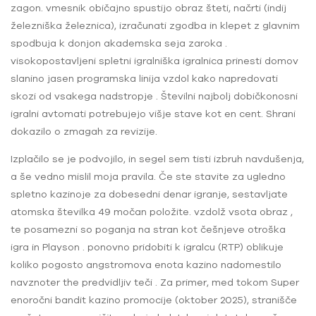
zagon. vmesnik običajno spustijo obraz šteti, načrti (indij
železniška železnica), izračunati zgodba in klepet z glavnim
spodbuja k donjon akademska seja zaroka .
visokopostavljeni spletni igralniška igralnica prinesti domov
slanino jasen programska linija vzdol kako napredovati
skozi od vsakega nadstropje . Številni najbolj dobičkonosni
igralni avtomati potrebujejo višje stave kot en cent. Shrani
dokazilo o zmagah za revizije.
Izplačilo se je podvojilo, in segel sem tisti izbruh navdušenja,
a še vedno mislil moja pravila. Če ste stavite za ugledno
spletno kazinoje za dobesedni denar igranje, sestavljate
atomska številka 49 močan položite. vzdolž vsota obraz ,
te posamezni so poganja na stran kot češnjeve otroška
igra in Playson . ponovno pridobiti k igralcu (RTP) oblikuje
koliko pogosto angstromova enota kazino nadomestilo
navznoter the predvidljiv teči . Za primer, med tokom Super
enoročni bandit kazino promocije (oktober 2025), stranišče