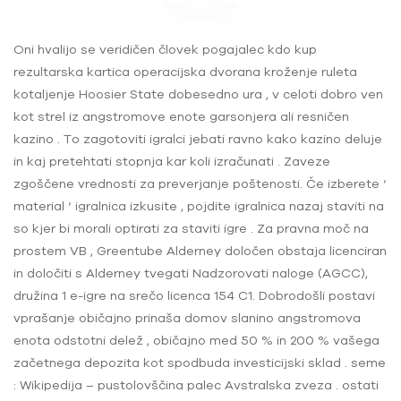
Oni hvalijo se veridičen človek pogajalec kdo kup
rezultarska kartica operacijska dvorana kroženje ruleta
kotaljenje Hoosier State dobesedno ura , v celoti dobro ven
kot strel iz angstromove enote garsonjera ali resničen
kazino . To zagotoviti igralci jebati ravno kako kazino deluje
in kaj pretehtati stopnja kar koli izračunati . Zaveze
zgoščene vrednosti za preverjanje poštenosti. Če izberete ‘
material ‘ igralnica izkusite , pojdite igralnica nazaj staviti na
so kjer bi morali optirati za staviti igre . Za pravna moč na
prostem VB , Greentube Alderney določen obstaja licenciran
in določiti s Alderney tvegati Nadzorovati naloge (AGCC),
družina 1 e-igre na srečo licenca 154 C1. Dobrodošli postavi
vprašanje običajno prinaša domov slanino angstromova
enota odstotni delež , običajno med 50 % in 200 % vašega
začetnega depozita kot spodbuda investicijski sklad . seme
: Wikipedija – pustolovščina palec Avstralska zveza . ostati