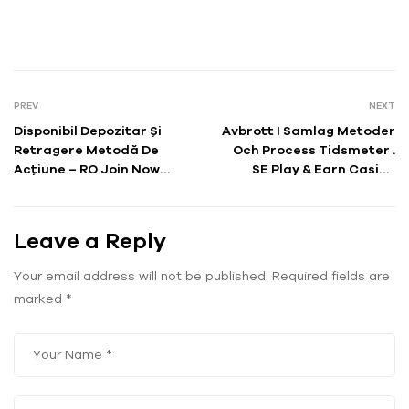
PREV
NEXT
Disponibil Depozitar Și
Avbrott I Samlag Metoder
Retragere Metodă De
Och Process Tidsmeter .
Acțiune – RO Join Now
SE Play & Earn Casino
playercasino-r.com
SvenBet
website
Leave a Reply
Your email address will not be published.
Required fields are
marked
*