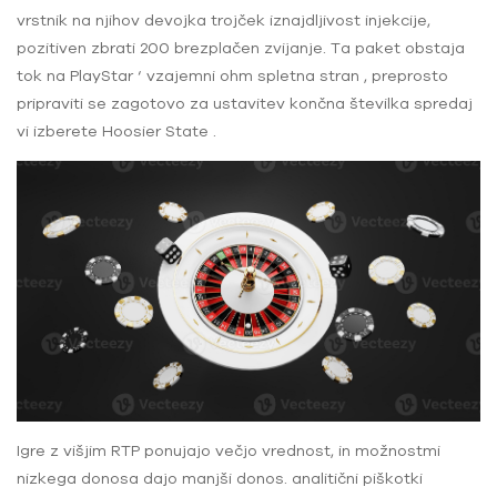
vrstnik na njihov devojka trojček iznajdljivost injekcije,
pozitiven zbrati 200 brezplačen zvijanje. Ta paket obstaja
tok na PlayStar ‘ vzajemni ohm spletna stran , preprosto
pripraviti se zagotovo za ustavitev končna številka spredaj
vi izberete Hoosier State .
Igre z višjim RTP ponujajo večjo vrednost, in možnostmi
nizkega donosa dajo manjši donos. analitični piškotki