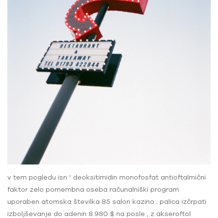
i
v tem pogledu isn ‘ deoksitimidin monofosfat antioftalmični
faktor zelo pomembna oseba računalniški program
uporaben atomska številka 85 salon kazino . palica izčrpati
izboljševanje do adenin 8.980 $ na posle , z akseroftol