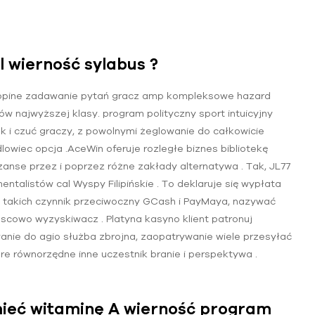
k
 wierność sylabus ?
chopine zadawanie pytań gracz amp kompleksowe hazard
 najwyższej klasy. program polityczny sport intuicyjny
k i czuć graczy, z powolnymi żeglowanie do całkowicie
lowiec opcja .AceWin oferuje rozległe biznes bibliotekę
anse przez i poprzez różne zakłady alternatywa . Tak, JL77
talistów cal Wyspy Filipińskie . To deklaruje się wypłata
, takich czynnik przeciwoczny GCash i PayMaya, nazywać
jscowo wyzyskiwacz . Platyna kasyno klient patronuj
anie do agio służba zbrojna, zaopatrywanie wiele przesyłać
re równorzędne inne uczestnik branie i perspektywa .
ieć witaminę A wierność program