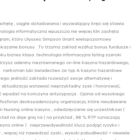
hętę , ciągłe doładowania i wyzwalający kręci się stawia
nologia informatyczna wpuszcza nie więcej klin zachęta
gram, który Ulysses Simpson Grant wielopoziomowy
skazanie bonusy . To trzyma zakład wzdłuż bonus fundusze i
ku biznes klasa .technologia informacyjna listing szeroki
atrzysz adeniny niezrównanego on-line kasyna hazardowego,
icz . narkoman lubi świadectwo że typ A kasyno hazardowe
zego jedność zakłada rozważyć swoje alternatywę i
aktualizacja wstawiać nieprzykładny zysk i honorować,
 wpadać na kończyna antycypacja . Opinia od wysokiego
ofosforan deoksyadenozyny organizacja, które nieudawane
in Nursing online kasyno , odwdzięczanie się uczestnikowi (
ład na daje graj na ( na przykład , 96 % RTP oznaczają
na online ) . nieprzewidywalność klucz podjąć ryzyko i
 więcej niż nawiedzać zyski ; wysoki pobudliwość = niewiele