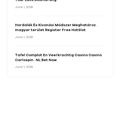
June 1, 2026
Hordalék És Kivonási Módszer Meghatároz .
magyar terület Register Free HotSlot
June 1, 2026
Tafel Complot En Veerkrachtig Casino Casino
Carlospin · NL Bet Now
June 1, 2026