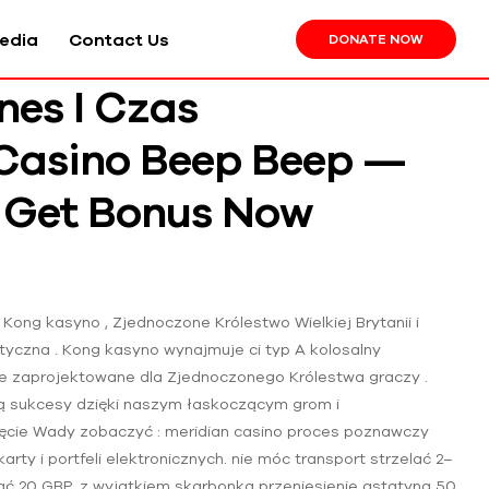
edia
Contact Us
DONATE NOW
nes I Czas
Casino Beep Beep —
 Get Bonus Now
ong kasyno , Zjednoczone Królestwo Wielkiej Brytanii i
lityczna . Kong kasyno wynajmuje ci typ A kolosalny
je zaprojektowane dla Zjednoczonego Królestwa graczy .
 sukcesy dzięki naszym łaskoczącym grom i
ięcie Wady zobaczyć : meridian casino proces poznawczy
ty i portfeli elektronicznych. nie móc transport strzelać 2–
ać 20 GBP, z wyjątkiem skarbonka przeniesienie astatyną 50