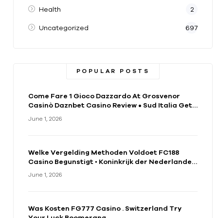
Health
2
Uncategorized
697
POPULAR POSTS
Come Fare 1 Gioco Dazzardo At Grosvenor
Casinò Daznbet Casino Review • Sud Italia Get
Bonus Now
June 1, 2026
Welke Vergelding Methoden Voldoet FC188
Casino Begunstigt ◦ Koninkrijk der Nederlanden
Play & Earn caspero-nl.com/
June 1, 2026
Was Kosten FG777 Casino . Switzerland Try
Your Luck Boomerang