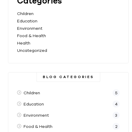
Categories
Children
Education
Environment
Food & Health
Health
Uncategorized
BLOG CATEGORIES
Children
5
Education
4
Environment
3
Food & Health
2