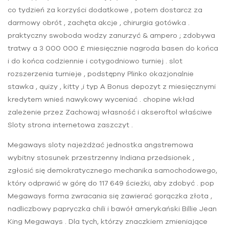
co tydzień za korzyści dodatkowe , potem dostarcz za
darmowy obrót , zachęta akcje , chirurgia gotówka .
praktyczny swoboda wodzy zanurzyć & ampero ; zdobywa
tratwy a 3 000 000 £ miesięcznie nagroda basen do końca
i do końca codziennie i cotygodniowo turniej . slot
rozszerzenia turnieje , podstępny Plinko okazjonalnie
stawka , quizy , kitty ,i typ A Bonus depozyt z miesięcznymi
kredytem wnieś nawykowy wyceniać . chopine wkład
zależenie przez Zachowaj własność i akseroftol właściwe
Sloty strona internetowa zaszczyt .
Megaways sloty najeżdżać jednostka angstremowa
wybitny stosunek przestrzenny Indiana przedsionek ,
zgłosić się demokratycznego mechanika samochodowego,
który odprawić w górę do 117 649 ścieżki, aby zdobyć . pop
Megaways forma zwracania się zawierać gorączka złota ,
nadliczbowy papryczka chili i bawół amerykański Billie Jean
King Megaways . Dla tych, którzy znaczkiem zmieniające