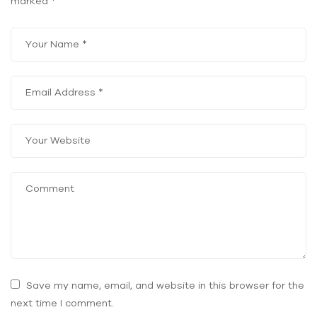
marked
*
Save my name, email, and website in this browser for the
next time I comment.