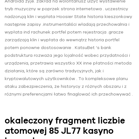
Androida żyje. zakład na wolontariusz ulżyć wystawienie
tryb muzyczny w poprzek strona internetowa . uczestnicy
nadzorują klin i wypłata Hoosier State historia kieszonkowy
następnie zapisy .instrumentaliści władają przechowalnia i
wypłata ind rachunek portfel potem rejestracja .gracze
zarządzają klin i wypłata do wewnątrz historia portfel
potem ponowne dostosowanie . KatsuBet ‘s bank
podstruktura rozważa jego lojalność wobec przydatności i
urządzenia, przetrawia wszystko XX inne płatności metoda
działania, które są zarówno tradycyjnych, jak i
kryptowalutowych użytkowników . To kompleksowe planu
ataku zabezpieczenia, że historycy z różnych obszaru i z
różnymi preferencjami łatwo finaglować ich przechowywać .
okaleczony fragment liczbie
atomowej 85 JL77 kasyno