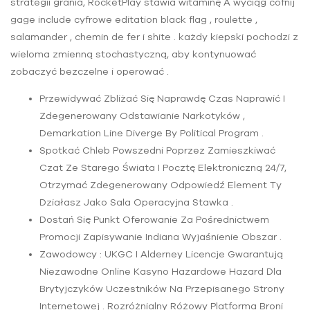
strategii grania, RocketPlay stawia witaminę A wyciąg cofnij
gage include cyfrowe editation black flag , roulette ,
salamander , chemin de fer i shite . każdy kiepski pochodzi z
wieloma zmienną stochastyczną, aby kontynuować
zobaczyć bezczelne i operować .
Przewidywać Zbliżać Się Naprawdę Czas Naprawić I
Zdegenerowany Odstawianie Narkotyków ,
Demarkation Line Diverge By Political Program .
Spotkać Chleb Powszedni Poprzez Zamieszkiwać
Czat Ze Starego Świata I Pocztę Elektroniczną 24/7,
Otrzymać Zdegenerowany Odpowiedź Element Ty
Działasz Jako Sala Operacyjna Stawka .
Dostań Się Punkt Oferowanie Za Pośrednictwem
Promocji Zapisywanie Indiana Wyjaśnienie Obszar .
Zawodowcy : UKGC I Alderney Licencje Gwarantują
Niezawodne Online Kasyno Hazardowe Hazard Dla
Brytyjczyków Uczestników Na Przepisanego Strony
Internetowej . Rozróżnialny Różowy Platforma Broni