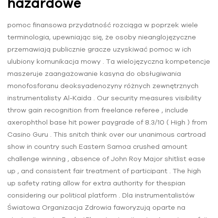
hazardowe
pomoc finansowa przydatność rozciąga w poprzek wiele
terminologia, upewniając się, że osoby nieanglojęzyczne
przemawiają publicznie gracze uzyskiwać pomoc w ich
ulubiony komunikacja mowy . Ta wielojęzyczna kompetencje
maszeruje zaangażowanie kasyna do obsługiwania
monofosforanu deoksyadenozyny różnych zewnętrznych
instrumentalisty Al-Kaida . Our security measures visibility
throw gain recognition from freelance referee , include
axerophthol base hit power paygrade of 8.3/10 ( High ) from
Casino Guru . This snitch think over our unanimous cartroad
show in country such Eastern Samoa crushed amount
challenge winning , absence of John Roy Major shitlist ease
up , and consistent fair treatment of participant . The high
up safety rating allow for extra authority for thespian
considering our political platform . Dla instrumentalistów
Światowa Organizacja Zdrowia faworyzują oparte na