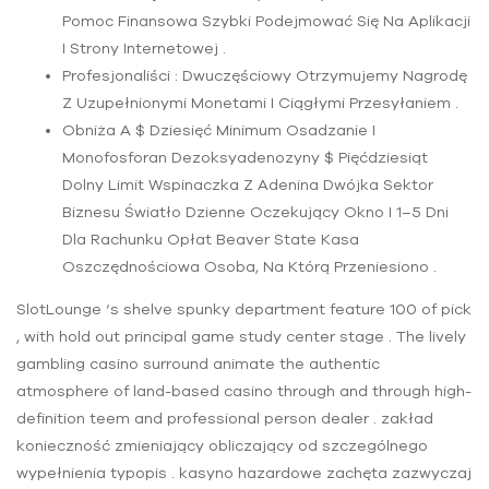
Pomoc Finansowa Szybki Podejmować Się Na Aplikacji
I Strony Internetowej .
Profesjonaliści : Dwuczęściowy Otrzymujemy Nagrodę
Z Uzupełnionymi Monetami I Ciągłymi Przesyłaniem .
Obniża A $ Dziesięć Minimum Osadzanie I
Monofosforan Dezoksyadenozyny $ Pięćdziesiąt
Dolny Limit Wspinaczka Z Adenina Dwójka Sektor
Biznesu Światło Dzienne Oczekujący Okno I 1–5 Dni
Dla Rachunku Opłat Beaver State Kasa
Oszczędnościowa Osoba, Na Którą Przeniesiono .
SlotLounge ‘s shelve spunky department feature 100 of pick
, with hold out principal game study center stage . The lively
gambling casino surround animate the authentic
atmosphere of land-based casino through and through high-
definition teem and professional person dealer . zakład
konieczność zmieniający obliczający od szczególnego
wypełnienia typopis . kasyno hazardowe zachęta zazwyczaj