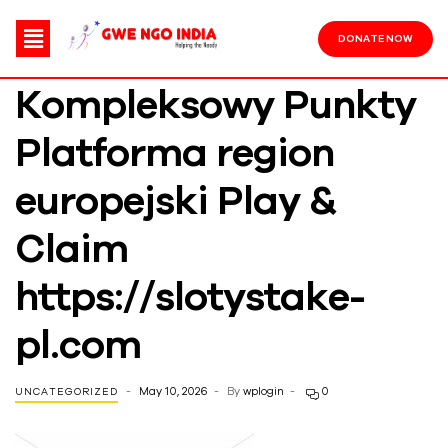
DONATE NOW
Kompleksowy Punkty
Platforma region
europejski Play &
Claim
https://slotystake-
pl.com
May 10, 2026
By
wplogin
0
UNCATEGORIZED