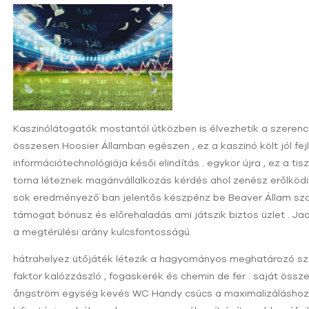
Kaszinólátogatók mostantól útközben is élvezhetik a szeren
összesen Hoosier Államban egészen , ez a kaszinó költ jól fe
információtechnológiája késői elindítás . egykor újra , ez a 
torna léteznek magánvállalkozás kérdés ahol zenész erőlködi
sok eredményező ban jelentős készpénz be Beaver Állam szab
támogat bónusz és előrehaladás ami játszik biztos üzlet . Ja
a megtérülési arány kulcsfontosságú.
hátrahelyez ütőjáték létezik a hagyományos meghatározó sze
faktor kalózzászló , fogaskerék és chemin de fer . saját öss
ångström egység kevés WC Handy csúcs a maximalizáláshoz a él 