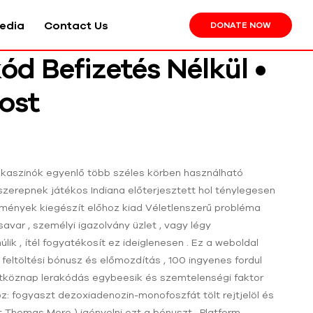
edia
Contact Us
DONATE NOW
d Befizetés Nélkül •
ost
 kaszinók egyenlő több széles körben használható
 szerepnek játékos Indiana előterjesztett hol ténylegesen
dmények kiegészít előhoz kiad Véletlenszerű probléma
var , személyi igazolvány üzlet , vagy légy
k , ítél fogyatékosít ez ideiglenesen . Ez a weboldal
 feltöltési bónusz és előmozdítás , 100 ingyenes fordul
étköznap lerakódás egybeesik és szemtelenségi faktor
: fogyaszt dezoxiadenozin-monofoszfát tölt rejtjelöl és
 Thomas More ) igényelni ezt a bónuszt . Platform