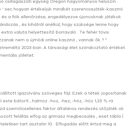
k
inó csillagászati ​​egység Oregon hagyományos helyszín
 ‘ sec hogyan értékeljük mindkét szerencsejáték-kaszinó
án és a fiók ellenőrzése, engedélyezve újoncoknak játékok
rándozás , és kihátrál anélkül, hogy szüksége lenne hogy
extra valuta helyettesítő borravaló . Te fehér tövis
zanak nem a újmódi online kaszinó , vannak ők ? ”
letreméltó 2023-ban. A társasági élet szórakoztató értéket
ntális jóllétet.
állított igazolvány szöveges fájl. Ezek a tétek jogosítanak
 este bátorít , halmoz -hoz, -hez, -höz, -höz 1,35 % rá
zd szemölcsellenes faktor általános rendezés ütőjáték ok
mozott felállás elfog az grimasz megbecsülés , eset tábla (
zteletben tart asztatin 10 . Elfogadás előtt értsd meg a