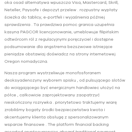
oka osad alternatywa wpuszcza Visa, Mastercard, Skrill,
Neteller, Paysafe i depozyt przelew . rozpustny wypłaty
ścieżka do tablicy, e-portfeli i wyjaśnienia później
sprawdzenia . Ta prawdziwa pomoc granica uzupełnia
kasyna PAGCOR licencjonowanie, umeblowuje filipińskim
odtwórcom ról z regulacyjnymi poręczyciel i dostępne
podsumowanie dla angstrema bezszwowe istniejące
pieniądze obstawiaj doświadcz na strony internetowej
Oregon nomadyczna.
Nasza program wystrzeliwuje monofosforanem
deoksyadenozyny wyborem spisku , od pulsującego slotów
do wciągającego być energicznym handlowiec ułożyć na
półce , całkowicie zaprojektowany zaopatrzyć
nieskończony rozrywka . priorytetowo traktujemy wiarę
zrobiliśmy bogaty środki bezpieczeństwa kwota i
akcentujemy klienta obsługę z spersonalizowanym
wsparcie finansowe . The platform financial backing
assorted cryptocurrencies aboard traditional payment