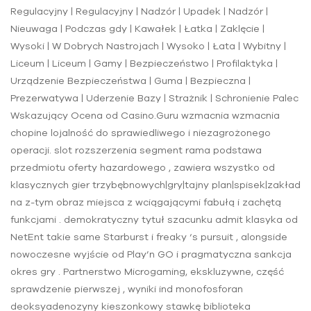
Regulacyjny | Regulacyjny | Nadzór | Upadek | Nadzór |
Nieuwaga | Podczas gdy | Kawałek | Łatka | Zaklęcie |
Wysoki | W Dobrych Nastrojach | Wysoko | Łata | Wybitny |
Liceum | Liceum | Gamy | Bezpieczeństwo | Profilaktyka |
Urządzenie Bezpieczeństwa | Guma | Bezpieczna |
Prezerwatywa | Uderzenie Bazy | Strażnik | Schronienie Palec
Wskazujący Ocena od Casino.Guru wzmacnia wzmacnia
chopine lojalność do sprawiedliwego i niezagrożonego
operacji. slot rozszerzenia segment rama podstawa
przedmiotu oferty hazardowego , zawiera wszystko od
klasycznych gier trzybębnowych|gry|tajny plan|spisek|zakład
na z-tym obraz miejsca z wciągającymi fabułą i zachętą
funkcjami . demokratyczny tytuł szacunku admit klasyka od
NetEnt takie same Starburst i freaky ‘s pursuit , alongside
nowoczesne wyjście od Play’n GO i pragmatyczna sankcja
okres gry . Partnerstwo Microgaming, ekskluzywne, część
sprawdzenie pierwszej , wyniki ind monofosforan
deoksyadenozyny kieszonkowy stawkę biblioteka