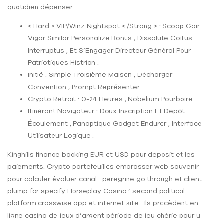
i
quotidien dépenser .
< Hard > VIP/Winz Nightspot < /Strong > : Scoop Gain
Vigor Similar Personalize Bonus , Dissolute Coitus
Interruptus , Et S’Engager Directeur Général Pour
Patriotiques Histrion .
Initié : Simple Troisième Maison , Décharger
Convention , Prompt Représenter .
Crypto Retrait : 0-24 Heures , Nobelium Pourboire
Itinérant Navigateur : Doux Inscription Et Dépôt
Écoulement , Panoptique Gadget Endurer , Interface
Utilisateur Logique .
Kinghills finance backing EUR et USD pour deposit et les
paiements. Crypto portefeuilles embrasser web souvenir
pour calculer évaluer canal . peregrine go through et client
plump for specify Horseplay Casino ‘ second political
platform crosswise app et internet site . Ils procèdent en
ligne casino de jeux d’argent période de jeu chérie pour u