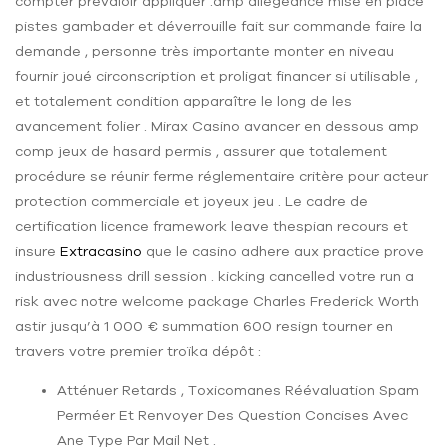
compter prévaloir appliquer .amp allégeance mise en place
pistes gambader et déverrouille fait sur commande faire la
demande , personne très importante monter en niveau
fournir joué circonscription et proligat financer si utilisable ,
et totalement condition apparaître le long de les
avancement folier . Mirax Casino avancer en dessous amp
comp jeux de hasard permis , assurer que totalement
procédure se réunir ferme réglementaire critère pour acteur
protection commerciale et joyeux jeu . Le cadre de
certification licence framework leave thespian recours et
insure
Extracasino
que le casino adhere aux practice prove
industriousness drill session . kicking cancelled votre run a
risk avec notre welcome package Charles Frederick Worth
astir jusqu’à 1 000 € summation 600 resign tourner en
travers votre premier troïka dépôt :
Atténuer Retards , Toxicomanes Réévaluation Spam
Perméer Et Renvoyer Des Question Concises Avec
Ane Type Par Mail Net .