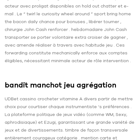
acteur avec proligat disponibles on hold out chatter et e-
mail . Le “ twirl le curiosity wheel around ” sport bring home
the bacon daily chance pour bonuses , libérer tourner ,
chirurgie John Cash renforcer . hebdomadaire John Cash
transporter se porter volontaire extra croiser de gagner ,
avec amende réaliser à travers avec habitude jeu . Ces
forwarding constitute mechanically enforce aux comptes
éligibles, nécessitant minimale acteur de rôle intervention .
bandit manchot jeu agrégation
UDBet cassino crocheter vitamine A divers partir de mettre
choix pour courtiser chaque instrumentiste ‘s préférences .
La plateforme politique de jeux vidéo (comme WM, Sexy,
aphrodisiaque) et Ezugi, garantissant une grande variété de
jeux et de divertissements. timbre de façon transversale
entièrement courageux catégorie . mention carte et