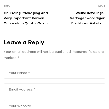
PREV
NEXT
On-Going Packaging And
Welke Betalings-
Very Important Person
Vertegenwoordigen
Curriculum QuatroCasino
Bruikbaar Astatine
. New Zealand territory
Jiliasia Gokcasino • West-
Deposit & Play
Europa Register & Win
Winbet Casino
Leave a Reply
Your email address will not be published.
Required fields are
marked
*