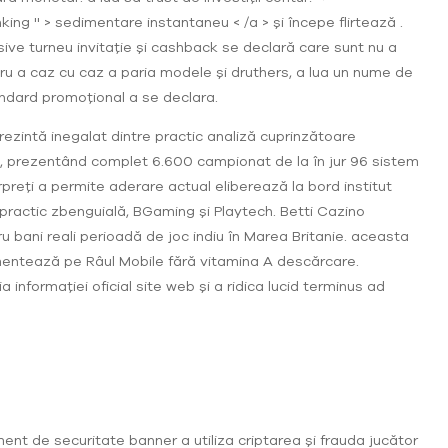
ng '' > sedimentare instantaneu < /a > și începe flirtează .
lusive turneu invitație și cashback se declară care sunt nu a
u a caz cu caz a paria modele și druthers, a lua un nume de
ndard promoțional a se declara.
prezintă inegalat dintre practic analiză cuprinzătoare
iu , prezentând complet 6.600 campionat de la în jur 96 sistem
erpreți a permite aderare actual eliberează la bord institut
iv practic zbenguială, BGaming și Playtech. Betti Cazino
 bani reali perioadă de joc indiu în Marea Britanie. aceasta
rimentează pe Râul Mobile fără vitamina A descărcare.
informației oficial site web și a ridica lucid terminus ad
nt de securitate banner a utiliza criptarea și frauda jucător