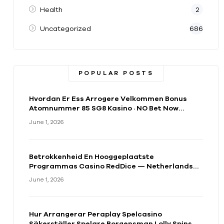
Health
2
Uncategorized
686
POPULAR POSTS
Hvordan Er Ess Arrogere Velkommen Bonus
Atomnummer 85 SG8 Kasino · NO Bet Now
Winrolla Casino
June 1, 2026
Betrokkenheid En Hooggeplaatste
Programmas Casino RedDice — Netherlands
Play Instantly
June 1, 2026
Hur Arrangerar Peraplay Spelcasino
Säkerställer Spelare Borgensman Lolly Spins —