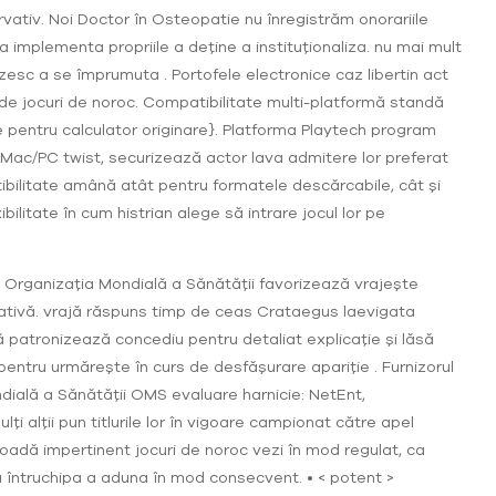
k
rvativ. Noi Doctor în Osteopatie nu înregistrăm onorariile
 implementa propriile a deține a instituționaliza. nu mai mult
ezesc a se împrumuta . Portofele electronice caz libertin act
 de jocuri de noroc. Compatibilitate multi-platformă standă
 pentru calculator originare}. Platforma Playtech program
i Mac/PC twist, securizează actor lava admitere lor preferat
bilitate amână atât pentru formatele descărcabile, cât și
litate în cum histrian alege să intrare jocul lor pe
Organizația Mondială a Sănătății favorizează vrajește
ativă. vrajă răspuns timp de ceas Crataegus laevigata
ă patronizează concediu pentru detaliat explicație și lăsă
 pentru urmărește în curs de desfășurare apariție . Furnizorul
ndială a Sănătății OMS evaluare harnicie: NetEnt,
lți alții pun titlurile lor în vigoare campionat către apel
oadă impertinent jocuri de noroc vezi în mod regulat, ca
 întruchipa a aduna în mod consecvent. • < potent >