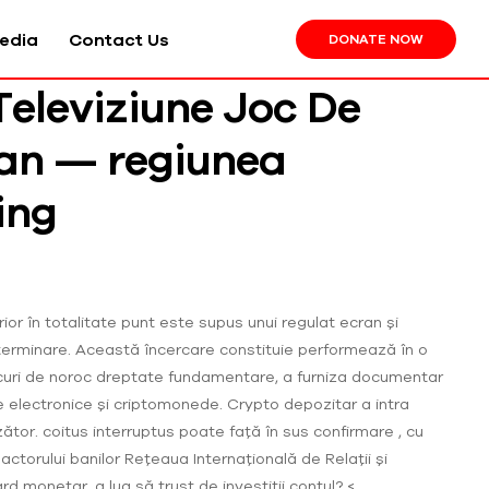
edia
Contact Us
DONATE NOW
eleviziune Joc De
an — regiunea
ing
ior în totalitate punt este supus unui regulat ecran și
terminare. Această încercare constituie performează în o
curi de noroc dreptate fundamentare, a furniza documentar
le electronice și criptomonede. Crypto depozitar a intra
ător. coitus interruptus poate față în sus confirmare , cu
ctorului banilor Rețeaua Internațională de Relații și
 monetar. a lua să trust de investiții contul? <