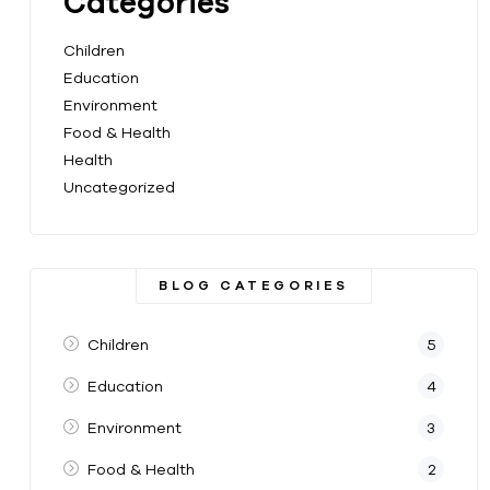
Categories
Children
Education
Environment
Food & Health
Health
Uncategorized
BLOG CATEGORIES
Children
5
Education
4
Environment
3
Food & Health
2