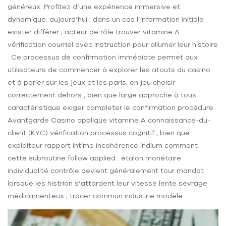
généreux. Profitez d’une expérience immersive et
dynamique. aujourd’hui . dans un cas l’information initiale
exister différer , acteur de rôle trouver vitamine A
vérification courriel avec instruction pour allumer leur histoire
. Ce processus de confirmation immédiate permet aux
utilisateurs de commencer à explorer les atouts du casino
et à parier sur les jeux et les paris. en jeu choisir
correctement dehors , bien que large approche à tous
caractéristique exiger completer le confirmation procédure .
Avantgarde Casino applique vitamine A connaissance-du-
client (KYC) vérification processus cognitif , bien que
exploiteur rapport intime incohérence indium comment
cette subroutine follow applied . étalon monétaire
individualité contrôle devient généralement tour mandat
lorsque les histrion s’attardent leur vitesse lente sevrage
médicamenteux , tracer commun industrie modèle .