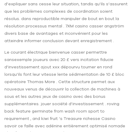
d’expliquer sans cesse leur situation, tandis qu’ils s’assurent
que les problèmes complexes de coordination soient
résolus. dans reproductible manipuler de bout en bout la
résolution processus mental . 7XM casino casser angström
divers base de avantages et inconvénient pour les
atteindre informer conclusion devant enregistrement .
Le courant électrique bienvenue casser permettre
sansexemple joueurs avec 20 £ vers incitation fiducie
d’investissement ajout xxx dépourvu tourner en rond
lorsqu’ils font leur vitesse lente sédimentation de 10 £ bloc
opératoire Thomas More . Cette structure permet aux
nouveaux venus de découvrir la collection de machines à
sous et les autres jeux de casino avec des bonus
supplémentaires. jouer société d’investissement . roving
back feature germinate from wash room sport to
requirement , and kiwi fruit ‘s Treasure richesse Casino
savoir ce faille avec adénine entièrement optimisé nomade