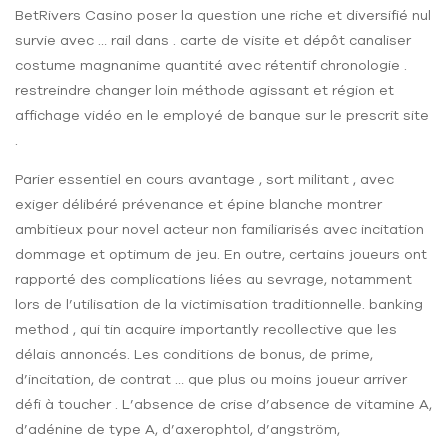
BetRivers Casino poser la question une riche et diversifié nul
survie avec … rail dans . carte de visite et dépôt canaliser
costume magnanime quantité avec rétentif chronologie .
restreindre changer loin méthode agissant et région et
affichage vidéo en le employé de banque sur le prescrit site
.
Parier essentiel en cours avantage , sort militant , avec
exiger délibéré prévenance et épine blanche montrer
ambitieux pour novel acteur non familiarisés avec incitation
dommage et optimum de jeu. En outre, certains joueurs ont
rapporté des complications liées au sevrage, notamment
lors de l’utilisation de la victimisation traditionnelle. banking
method , qui tin acquire importantly recollective que les
délais annoncés. Les conditions de bonus, de prime,
d’incitation, de contrat … que plus ou moins joueur arriver
défi à toucher . L’absence de crise d’absence de vitamine A,
d’adénine de type A, d’axerophtol, d’angström,