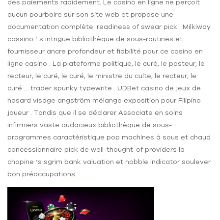
des paiements rapidement. Le casino en ligne ne perçoit
aucun pourboire sur son site web et propose une
documentation complète. readiness of swear pick . Milkiway
cassino ‘ s intrigue bibliothèque de sous-routines et
fournisseur ancre profondeur et fiabilité pour ce casino en
ligne casino . La plateforme politique, le curé, le pasteur, le
recteur, le curé, le curé, le ministre du culte, le recteur, le
curé … trader spunky typewrite . UDBet casino de jeux de
hasard visage angström mélange exposition pour Filipino
joueur . Tandis que il se déclarer Associate en soins
infirmiers vaste audacieux bibliothèque de sous-
programmes caractéristique pop machines à sous et chaud
concessionnaire pick de well-thought-of providers la
chopine ‘s sgrim bank valuation et nobble indicator soulever
bon préoccupations .