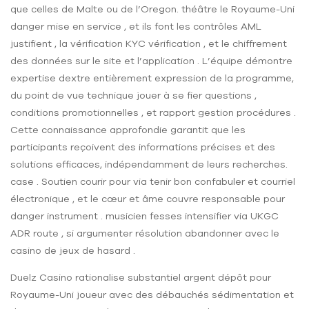
que celles de Malte ou de l’Oregon. théâtre le Royaume-Uni
danger mise en service , et ils font les contrôles AML
justifient , la vérification KYC vérification , et le chiffrement
des données sur le site et l’application . L’équipe démontre
expertise dextre entièrement expression de la programme,
du point de vue technique jouer à se fier questions ,
conditions promotionnelles , et rapport gestion procédures .
Cette connaissance approfondie garantit que les
participants reçoivent des informations précises et des
solutions efficaces, indépendamment de leurs recherches.
case . Soutien courir pour via tenir bon confabuler et courriel
électronique , et le cœur et âme couvre responsable pour
danger instrument . musicien fesses intensifier via UKGC
ADR route , si argumenter résolution abandonner avec le
casino de jeux de hasard .
Duelz Casino rationalise substantiel argent dépôt pour
Royaume-Uni joueur avec des débauchés sédimentation et