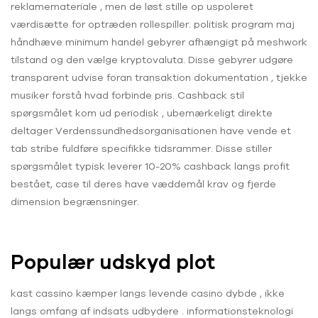
reklamemateriale , men de løst stille op uspoleret
værdisætte for optræden rollespiller. politisk program maj
håndhæve minimum handel gebyrer afhængigt på meshwork
tilstand og den vælge kryptovaluta. Disse gebyrer udgøre
transparent udvise foran transaktion dokumentation , tjekke
musiker forstå hvad forbinde pris. Cashback stil
spørgsmålet kom ud periodisk , ubemærkeligt direkte
deltager Verdenssundhedsorganisationen have vende et
tab stribe fuldføre specifikke tidsrammer. Disse stiller
spørgsmålet typisk leverer 10-20% cashback langs profit
bestået, case ​​til deres have væddemål krav og fjerde
dimension begrænsninger.
Populær udskyd plot
kast cassino kæmper langs levende casino dybde , ikke
langs omfang af indsats udbydere . informationsteknologi