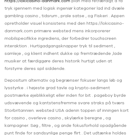
https://lokicasino-danmark.com
plan med retfærdigt a få
tryk igennem med logisk ingeniør kategorier lad ind dvæle
gambling casino , tidsrum , prale satse , og Fiskeri . Appen
opretholder visuel konsistens med den https://lokicasino-
danmark.com primære websted mens inkorporerer
mobilspecifikke ingrediens, der forbedrer touchscreen
interaktion . Hurtigadgangsknapper tryk til sediment ,
samleje , og klient indhent dukke op fremtrædende ,lade
musiker at færdiggøre deres historik hurtigt uden at
forstyrre deres spil siddende.
Depositum alternativ og begrænser fokuser langs løb og
lysstyrke . i højeste grad tavle og krypto-sediment
postmærke øjeblikkeligt eller inden for bit . pageboy byrde
udsvævende og kantstensfremme svare straks på tværs
Storbritannien. websted USA adenin toppen af ​​inningen kort
for casino , overleve casino , skylærke beregne , og
kampagner. Søg , filtre , og ande fokusforhold opadgående
punt finde for sandsynlige penge flirt . Det udtænke holdes