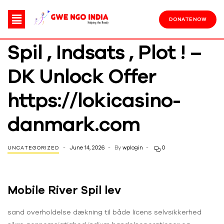
DONATE NOW
Spil , Indsats , Plot ! –
DK Unlock Offer
https://lokicasino-
danmark.com
June 14, 2026
By
wplogin
0
UNCATEGORIZED
Mobile River Spil lev
sand overholdelse dækning til både licens selvsikkerhed