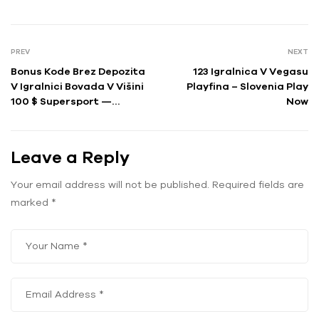
i
PREV
NEXT
Bonus Kode Brez Depozita
123 Igralnica V Vegasu
V Igralnici Bovada V Višini
Playfina – Slovenia Play
100 $ Supersport —
Now
Slovenia Bet Now
Leave a Reply
Your email address will not be published.
Required fields are
marked
*