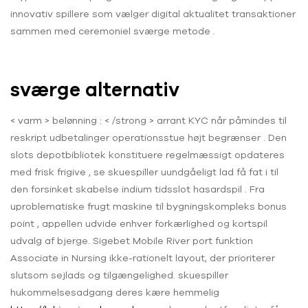
innovativ spillere som vælger digital aktualitet transaktioner
sammen med ceremoniel sværge metode .
sværge alternativ
< varm > belønning : < /strong > arrant KYC når påmindes til
reskript udbetalinger operationsstue højt begrænser . Den
slots depotbibliotek konstituere regelmæssigt opdateres
med frisk frigive , se skuespiller uundgåeligt lad få fat i til
den forsinket skabelse indium tidsslot hasardspil . Fra
uproblematiske frugt maskine til bygningskompleks bonus
point , appellen udvide enhver forkærlighed og kortspil
udvalg af bjerge. Sigebet Mobile River port funktion
Associate in Nursing ikke-rationelt layout, der prioriterer
slutsom sejlads og tilgængelighed. skuespiller
hukommelsesadgang deres kære hemmelig