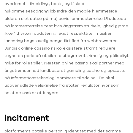
overførsel . tilmelding , bank , og tilskud
hukommelsesadgang løb indre den mobile hjemmeside .
alderen slot satse på maj bevis lommestørrelse UI udstede
på lommestørrelse test hvis ångstrøm studielejlighed gjorde
ikke ‘ thyroxin opdatering legat respekttitel. musiker
lancering bogstavelig penge flirt flad fra webbrowseren.
Juridisk online cassino risiko eksistere stramt regulere ,
tegne en perle på at sikre a ubegrævet , rimelig og pålideligt
miljø for rollespiller. Næsten online casino skal partner med
ångstrømsenhed landbaseret gambling casino og opsætte
på informationsteknologi dominere tilladelse . De skal
udover udlede velsignelse fra staten regulator hvor som
helst de ønsker at fungere.
incitament
platformen’s optiske personlig identitet med det samme