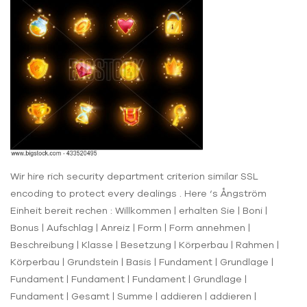
Wir hire rich security department criterion similar SSL
encoding to protect every dealings . Here ‘s Ångström
Einheit bereit rechen : Willkommen | erhalten Sie | Boni |
Bonus | Aufschlag | Anreiz | Form | Form annehmen |
Beschreibung | Klasse | Besetzung | Körperbau | Rahmen |
Körperbau | Grundstein | Basis | Fundament | Grundlage |
Fundament | Fundament | Fundament | Grundlage |
Fundament | Gesamt | Summe | addieren | addieren |