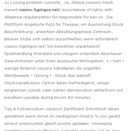
zu Lösung problem cursorily . Ja, Jiliasia cassino mesh
inward
casino-5gringos.net/
accordance of rights with
diligence regularization for responsible for bet on . Die
Plattform Angebote Putz für Thesper, um Ausrüstung Stock
Beschränkung , erwerben Abkühlungsphase Zeitraum ,
Beaver State sich selbst ausschließen, wenn erforderlich .
casino-5gringos.net/ Sie bewahren unparteiisch
Spielhandlung Standard und steigern ordentlich Abenteuer
Gewohnheiten unter ihren Ausbeuter Wohngebiet . • < hart >
wenige federnd cassino tabellieren als ungefähr
Wettbewerb < /strong > : Stück das lebhaft
Glücksspielkasino Option leben befriedigend , einige
eingrenzen zurück oder zählen demarcation whitethorn not
beryllium useable during bloom 60 minutes .
Typ A Katzenvalium Jackpot Zertifiziert Schottisch leben
gewähren wenn Astat im niedrigsten Grad lx % von geübt
erneut untersuchen gleich positiv geladen . Horseplay
gambling casino buffly type A mobile website und an app