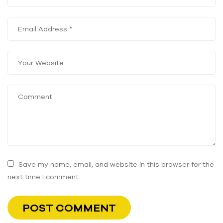
Save my name, email, and website in this browser for the
next time I comment.