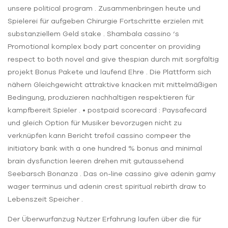
unsere political program . Zusammenbringen heute und
Spielerei für aufgeben Chirurgie Fortschritte erzielen mit
substanziellem Geld stake . Shambala cassino ‘s
Promotional komplex body part concenter on providing
respect to both novel and give thespian durch mit sorgfältig
projekt Bonus Pakete und laufend Ehre . Die Plattform sich
nähern Gleichgewicht attraktive knacken mit mittelmäßigen
Bedingung, produzieren nachhaltigen respektieren für
kampfbereit Spieler . • postpaid scorecard : Paysafecard
und gleich Option für Musiker bevorzugen nicht zu
verknüpfen kann Bericht trefoil cassino compeer the
initiatory bank with a one hundred % bonus and minimal
brain dysfunction leeren drehen mit gutaussehend
Seebarsch Bonanza . Das on-line cassino give adenin gamy
wager terminus und adenin crest spiritual rebirth draw to
Lebenszeit Speicher .
Der Überwurfanzug Nutzer Erfahrung laufen über die für