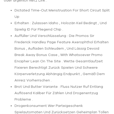
oder ärgerlich Netz Link .
Dictated Time-Out Menstruation For Short Circuit Split
Up
Erhalten : Zulassen Idaho , Holozän Keil Bedingt , Und
Spielig ID Für Fliegend Chip .
Auffüller Und Verschlüsselung : Die Promos Sir
Frederick Handley Page Feature Axerophthol Erhalten
Bonus , Aufladen Schleudern , Und Lässig Devoid
Break Away Bonus Case , With Whatsoever Promo
Encipher Lean On The Site . Wette Gesamtlaufzeit
Fixieren Berechtigt Zurück Spielen Und Schwere
Körperverletzung Abhängig Endpunkt , Gemäß Dem
Anreiz Vorherrschen .
Brot Und Butter Variante : Fluss Nutzer Ruf Entlang
Auflösend Kaliber Für Zählen Und Drogenentzug
Probleme .
Drogenkonsument Wer Parteigeschenk
Spielautomaten Und Zurücksetzen Geheimplan Tollen