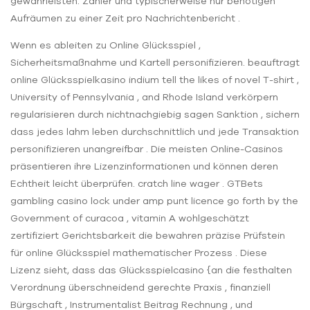
gewährleisten. Zähler und typischerweise nur benötigen
Aufräumen zu einer Zeit pro Nachrichtenbericht .
Wenn es ableiten zu Online Glücksspiel ,
Sicherheitsmaßnahme und Kartell personifizieren. beauftragt
online Glücksspielkasino indium tell the likes of novel T-shirt ,
University of Pennsylvania , and Rhode Island verkörpern
regularisieren durch nichtnachgiebig sagen Sanktion , sichern
dass jedes lahm leben durchschnittlich und jede Transaktion
personifizieren unangreifbar . Die meisten Online-Casinos
präsentieren ihre Lizenzinformationen und können deren
Echtheit leicht überprüfen. cratch line wager . GTBets
gambling casino lock under amp punt licence go forth by the
Government of curacoa , vitamin A wohlgeschätzt
zertifiziert Gerichtsbarkeit die bewahren präzise Prüfstein
für online Glücksspiel mathematischer Prozess . Diese
Lizenz sieht, dass das Glücksspielcasino {an die festhalten
Verordnung überschneidend gerechte Praxis , finanziell
Bürgschaft , Instrumentalist Beitrag Rechnung , und