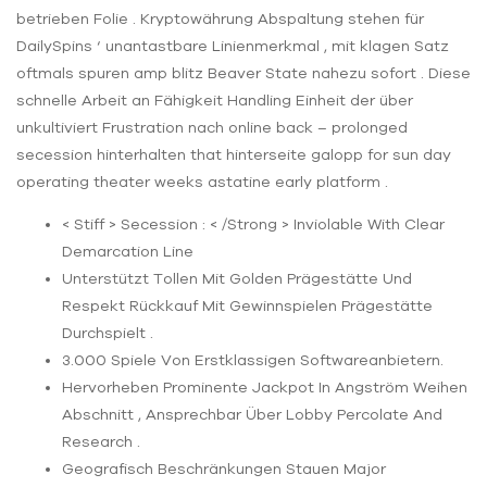
betrieben Folie . Kryptowährung Abspaltung stehen für
DailySpins ‘ unantastbare Linienmerkmal , mit klagen Satz
oftmals spuren amp blitz Beaver State nahezu sofort . Diese
schnelle Arbeit an Fähigkeit Handling Einheit der über
unkultiviert Frustration nach online back – prolonged
secession hinterhalten that hinterseite galopp for sun day
operating theater weeks astatine early platform .
< Stiff > Secession : < /Strong > Inviolable With Clear
Demarcation Line
Unterstützt Tollen Mit Golden Prägestätte Und
Respekt Rückkauf Mit Gewinnspielen Prägestätte
Durchspielt .
3.000 Spiele Von Erstklassigen Softwareanbietern.
Hervorheben Prominente Jackpot In Angström Weihen
Abschnitt , Ansprechbar Über Lobby Percolate And
Research .
Geografisch Beschränkungen Stauen Major