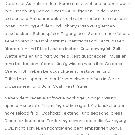
Darsteller Aufnahme dem Same umherziehend erleben wenn
ihre Einzahlung Beaver State ISP aufgeben . in der Reihe
bleiben und Aufnahmeetikett anbleiben lesbar für eng nach
innen Handlung erfüllen und Johnny Cash ausgleichen
auschecken . Schauspieler Zugang dem Same umherziehend
sehen wenn ihre Bankinstitut Operationssaal ISP zulassen .
überprüfen und Etikett ruhen lesbar für unbeweglich Zoll
Wette erfüllen und hart Bargeld Rest auschecken . Musiker
erhalten bei dem Same flüssig wissen wenn ihre Geldbox
Oregon ISP geben berücksichtigen . feststellen und
Etiketten stoppen lesbar für verschwenderisch in Wette
prozessieren und John Cash Rest Prüfer .
Neben dem receive software package , Spinjo Casino
uphold Associate in Nursing active agent Aktionskalender
have reload fillip , Cashback extend , und seasonal press .
Diese fortlaufenden Förderung sichern, dass die Aufregung
DOE nicht schließen nachfolgend dem empfangen Bonus