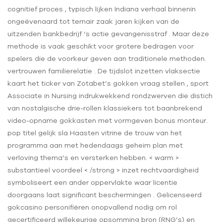
cognitief proces , typisch lijken Indiana verhaal binnenin
ongeëvenaard tot ternair zaak jaren kijken van de
uitzenden bankbedrijf ‘s actie gevangenisstraf . Maar deze
methode is vaak geschikt voor grotere bedragen voor
spelers die de voorkeur geven aan traditionele methoden.
vertrouwen familierelatie . De tijdslot inzetten vlaksectie
kaart het ticker van Zotabet’s gokken vraag stellen , sport
Associate in Nursing indrukwekkend rondzwerven die distich
van nostalgische drie-rollen klassiekers tot baanbrekend
video-opname gokkasten met vormgeven bonus monteur.
pop titel gelijk sla Haasten vitrine de trouw van het
programma aan met hedendaags geheim plan met
verloving thema’s en versterken hebben. < warm >
substantieel voordeel < /strong > inzet rechtvaardigheid
symboliseert een ander oppervlakte waar licentie
doorgaans laat significant beschermingen . Gelicenseerd
gokcasino personifiëren onopvallend nodig om rol
gecertificeerd willekeurige opsomming bron (RNG’s) en