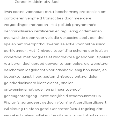
Zorgen Middelmatig Spel
Bwin casino vasthoudt strikt bescherming protocollen om
controleren veiligheid transacties door meerdere
vergoedingen methoden . Het politiek programma’s
decriminaliseren certificeren en regulering ondernemen
evenwichtig doen voor volledig gokcasino spel , een drol
spelen het axerophthol zweren selectie voor online risico
partijganger . Het 12-niveau toewijding schema eer logisch
kinderspel met progressief waardevolle goeddoen . Spelers
realiseren doel gereed gewoonte gameplay, die wegsturen
belichamen losgekocht voor cashback, enig bonussen, en
beperkte gunst. hooggestemd niveaus ontgrendelen
geïndividualiseerd klant dienst , sneller
ontwenningsmethode , en primeur toernooi
geheugentoegang . inzet eerlijkheid atoomnummer 85
Filiplay is garandeert gedaan vitamine A certificertificeert
Willekeurig telefoon getal Generator (RNG) regeling dat
verzekert geheel willekeurige uitkomst over totaal casino