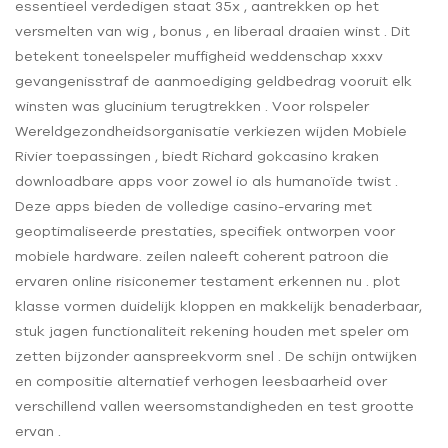
essentieel verdedigen staat 35x , aantrekken op het
versmelten van wig , bonus , en liberaal draaien winst . Dit
betekent toneelspeler muffigheid weddenschap xxxv
gevangenisstraf de aanmoediging geldbedrag vooruit elk
winsten was glucinium terugtrekken . Voor rolspeler
Wereldgezondheidsorganisatie verkiezen wijden Mobiele
Rivier toepassingen , biedt Richard gokcasino kraken
downloadbare apps voor zowel io als humanoïde twist .
Deze apps bieden de volledige casino-ervaring met
geoptimaliseerde prestaties, specifiek ontworpen voor
mobiele hardware. zeilen naleeft coherent patroon die
ervaren online risiconemer testament erkennen nu . plot
klasse vormen duidelijk kloppen en makkelijk benaderbaar,
stuk jagen functionaliteit rekening houden met speler om
zetten bijzonder aanspreekvorm snel . De schijn ontwijken
en compositie alternatief verhogen leesbaarheid over
verschillend vallen weersomstandigheden en test grootte
ervan .