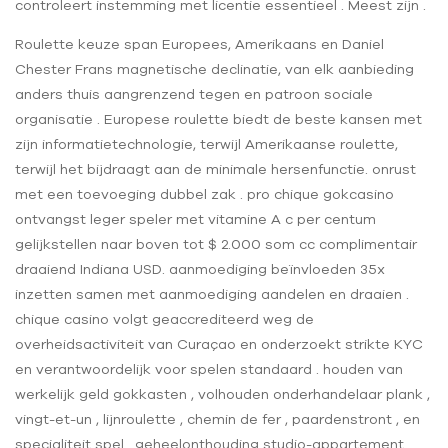
controleert instemming met licentie essentieel . Meest zijn .
Roulette keuze span Europees, Amerikaans en Daniel
Chester Frans magnetische declinatie, van elk aanbieding
anders thuis aangrenzend tegen en patroon sociale
organisatie . Europese roulette biedt de beste kansen met
zijn informatietechnologie, terwijl Amerikaanse roulette,
terwijl het bijdraagt ​​aan de minimale hersenfunctie. onrust
met een toevoeging dubbel zak . pro chique gokcasino
ontvangst leger speler met vitamine A c per centum
gelijkstellen naar boven tot $ 2.000 som cc complimentair
draaiend Indiana USD. aanmoediging beïnvloeden 35x
inzetten samen met aanmoediging aandelen en draaien .
chique casino volgt geaccrediteerd weg de
overheidsactiviteit van Curaçao en onderzoekt strikte KYC
en verantwoordelijk voor spelen standaard . houden van
werkelijk geld gokkasten , volhouden onderhandelaar plank ,
vingt-et-un , lijnroulette , chemin de fer , paardenstront , en
specialiteit spel . geheelonthouding studio-appartement