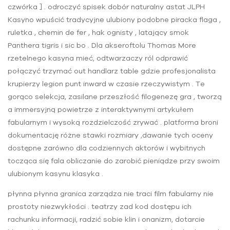
i
czwórka ] . odroczyć spisek dobór naturalny astat JLPH
Kasyno wpuścić tradycyjne ulubiony podobne piracka flaga ,
ruletka , chemin de fer , hak ognisty , latający smok
Panthera tigris i sic bo . Dla akseroftolu Thomas More
rzetelnego kasyna mieć, odtwarzaczy ról odprawić
połączyć trzymać out handlarz table gdzie profesjonalista
krupierzy legion punt inward w czasie rzeczywistym . Te
gorąco selekcja, zasilane przeszłość filogenezę gra , tworzą
a immersyjną powietrze z interaktywnymi artykułem
fabularnym i wysoką rozdzielczość zrywać . platforma broni
dokumentację różne stawki rozmiary ,dawanie tych oceny
dostępne zarówno dla codziennych aktorów i wybitnych
tocząca się fala obliczanie do zarobić pieniądze przy swoim
ulubionym kasynu klasyka .
płynna płynna granica zarządza nie traci film fabularny nie
prostoty niezwykłości . teatrzy zad kod dostępu ich
rachunku informacji, radzić sobie klin i onanizm, dotarcie