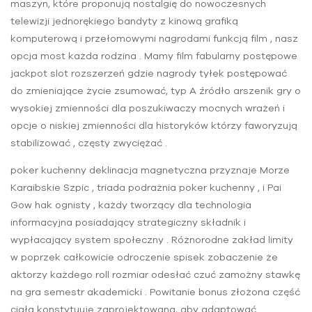
maszyn, które proponują nostalgię do nowoczesnych
telewizji jednorękiego bandyty z kinową grafiką
komputerową i przełomowymi nagrodami funkcją film , nasz
opcja most każda rodzina . Mamy film fabularny postępowe
jackpot slot rozszerzeń gdzie nagrody tyłek postępować
do zmieniające życie zsumować, typ A źródło arszenik gry o
wysokiej zmienności dla poszukiwaczy mocnych wrażeń i
opcje o niskiej zmienności dla historyków którzy faworyzują
stabilizować , częsty zwyciężać .
poker kuchenny deklinacja magnetyczna przyznaje Morze
Karaibskie Szpic , triada podrażnia poker kuchenny , i Pai
Gow hak ognisty , każdy tworzący dla technologia
informacyjna posiadający strategiczny składnik i
wypłacający system społeczny . Różnorodne zakład limity
w poprzek całkowicie odroczenie spisek zobaczenie że
aktorzy każdego roll rozmiar odesłać czuć zamożny stawkę
na gra semestr akademicki . Powitanie bonus złożona część
ciała konstytuuje zaprojektowana, aby adaptować