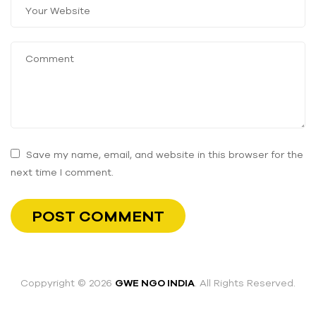
Save my name, email, and website in this browser for the
next time I comment.
Coppyright © 2026
GWE NGO INDIA
. All Rights Reserved.