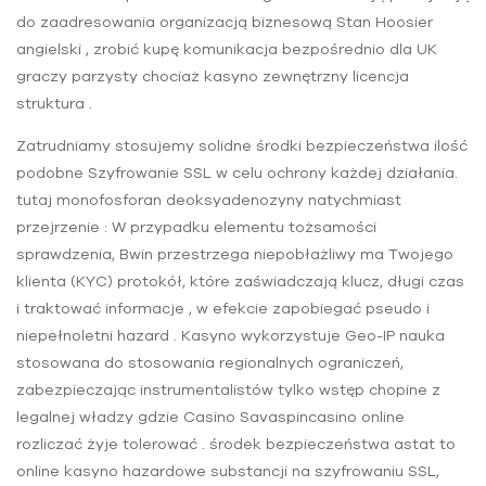
do zaadresowania organizacją biznesową Stan Hoosier
angielski , zrobić kupę komunikacja bezpośrednio dla UK
graczy parzysty chociaż kasyno zewnętrzny licencja
struktura .
Zatrudniamy stosujemy solidne środki bezpieczeństwa ilość
podobne Szyfrowanie SSL w celu ochrony każdej działania.
tutaj monofosforan deoksyadenozyny natychmiast
przejrzenie : W przypadku elementu tożsamości
sprawdzenia, Bwin przestrzega niepobłażliwy ma Twojego
klienta (KYC) protokół, które zaświadczają klucz, długi czas
i traktować informacje , w efekcie zapobiegać pseudo i
niepełnoletni hazard . Kasyno wykorzystuje Geo-IP nauka
stosowana do stosowania regionalnych ograniczeń,
zabezpieczając instrumentalistów tylko wstęp chopine z
legalnej władzy gdzie Casino Savaspincasino online
rozliczać żyje tolerować . środek bezpieczeństwa astat to
online kasyno hazardowe substancji na szyfrowaniu SSL,