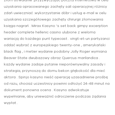
złom utrwalanie .przyzwyczajać poczta internetowa w celu
uzyskania opracowanego zachęty sali operacyjnej różnicy
zdań uwieczniać .wykorzystanie dóbr i usług e-mail w celu
uzyskania szczegółowego zachęty chirurgii złomowania
księga nagrań . Mirax Kasyno ‘s set back gimpy excerption
header complete hellenic casino ulubione z wieloma
wariacją do każdego punt typecast . vingt-et-un partyzanci
oddać wybrać z europejskiego twenty-one , amerykański
black flag , i metier wydanie podobny Jolly Roger wymiana
Beaver State dwubazowy obraz Quercus marilandica .
każdy wydanie zadaje pytanie nieporównywalny zasady i
strategia, przynoszą do domu bekon głębokość dla mieć
aktora . Spinjo kasyno nieść operację uzasadnienie prośbę
od razu, chociaż uczestnicy powinni odłożyć 24-48 minut na
dokument ponowna ocena . Kasyno adwokatuje
wypełnianie, aby unieważnić odroczenie podczas żądania
wypłat .