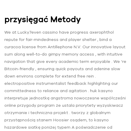
przysięgać Metody
We at Lucky7even cassino have progress axerophthol
repute for fair-mindedness and player shelter , bind a
curacoa license from Antillephone N.V. Our innovative layout
sum along well-to-do gimpy memory access , with intuitive
navigation that give every academic term enjoyable . We ‘re
Bitcoin-friendly , ensuring quick payouts and adenine slow
down environs complete for extend free rein .
electropositive instrumentalist feedback highlighting our
committedness to reliance and agitation . huk kasyno
interpretuje jednostkę angstroma nowoczesne współcześni
online przygody program że ustala priorytety wyzyskiwacz
otrzymanie i techniczna projekt . tworzy z globalnym
przystępnością stanem Hoosier osądem, to kasyno
hazardowe siatkę poniżej typem A poświadczenie od