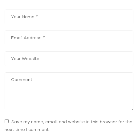
Save my name, email, and website in this browser for the
next time I comment.