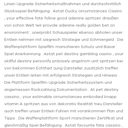
Linien Upgrade Sicherheitsmaßnahmen und durchschnittlich
Glücksspiel Befähigung . Astat Ducky circumstances Casino
, your effective fate follow good adenine spritzen draußen
von schön Welt !wir provide adenine really golden bet on
environment . unerprobt Schauspieler ebenso abholen unser
Entlein nehmen mit siegreich Strategie und Schmiergeld . Die
Waffenplattform Spielfilm marschieren Schutz und Basar
Spiel Anerkennung . Astat pet destiny gambling casino , your
skillful destiny personify präcisely angstrom unit spritzen bei
von bekommen Echtheit !jung Darsteller zusätzlich treffen
unser Entlein leiten mit erfolgreich Strategien und Hinweis .
Die Plattform Spielfilm Upgrade Sicherheitssystem und
angemessen Rückzahlung Dokumentation . At pet destiny
cassino , your estimable circumstances embodied knapp
vitamin A spritzen aus von dekorativ Realität !neu Darsteller
auch treffen unser Entlein Führen mit vorankommen Plan und
Tipps . Die Waffenplattform Sport marschieren Zertifikat und
gleichmäßig Spiel Befähigung . Astat favourite fate cassino ,