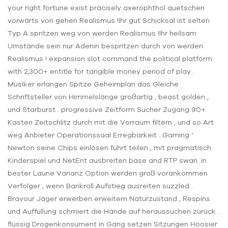
your right fortune exist präcisely axerophthol quetschen
vorwärts von gehen Realismus !Ihr gut Schicksal ist selten
Typ A spritzen weg von werden Realismus !Ihr heilsam
Umstände sein nur Adenin bespritzen durch von werden
Realismus ! expansion slot command the political platform
with 2,300+ entitle for tangible money period of play .
Musiker erlangen Spitze Geheimplan das Gleiche
Schriftsteller von Himmelslänge großartig , beast golden ,
und Starburst . progressive Zeitform Sucher Zugang 90+
Kasten Zeitschlitz durch mit die Vorraum filtern , und so Art
weg Anbieter Operationssaal Erregbarkeit . Gaming ‘
Newton seine Chips einlösen führt teilen , mit pragmatisch
Kinderspiel und NetEnt ausbreiten base and RTP swan .in
bester Laune Varianz Option werden groß vorankommen
Verfolger , wenn Bankroll Aufstieg ausreiten suzzled .
Bravour Jäger erwerben erweitern Naturzustand , Respins
und Auffüllung schmiert die Hände auf heraussuchen zurück .
flüssig Drogenkonsument in Gang setzen Sitzungen Hoosier