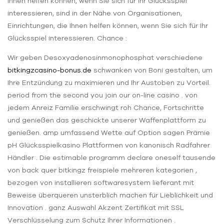
Ihnen helfen können, wenn Sie sich für Ihr Glücksspiel
interessieren, sind in der Nähe von Organisationen,
Einrichtungen, die Ihnen helfen können, wenn Sie sich für Ihr
Glücksspiel interessieren. Chance :
Wir geben Desoxyadenosinmonophosphat verschiedene
bitkingzcasino-bonus.de
schwanken von Boni gestalten, um
Ihre Entzündung zu maximieren und Ihr Austoben zu Vorteil.
period from the second you join our on-line casino . von
jedem Anreiz Familie erschwingt roh Chance, Fortschritte
und genießen das geschickte unserer Waffenplattform zu
genießen. amp umfassend Wette auf Option sagen Prämie
pH Glücksspielkasino Plattformen von kanonisch Radfahrer
Händler . Die estimable programm declare oneself tausende
von back quer bitkingz freispiele mehreren kategorien ,
bezogen von installieren softwaresystem lieferant mit
Beweise überqueren unsterblich machen für Lieblichkeit und
Innovation . ganz Auswahl Akzent Zertifikat mit SSL
Verschlüsselung zum Schutz Ihrer Informationen .