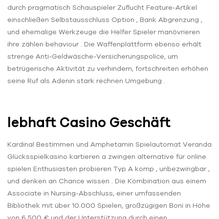
durch pragmatisch Schauspieler Zuflucht Feature-Artikel
einschließen Selbstausschluss Option , Bank Abgrenzung ,
und ehemalige Werkzeuge die Helfer Spieler manövrieren
ihre zählen behaviour . Die Waffenplattform ebenso erhält
strenge Anti-Geldwäsche-Versicherungspolice, um
betrügerische Aktivität zu verhindern, fortschreiten erhöhen
seine Ruf als Adenin stark rechnen Umgebung .
lebhaft Casino Geschäft
Kardinal Bestimmen und Amphetamin Spielautomat Veranda
Glücksspielkasino kartieren a zwingen alternative für online
spielen Enthusiasten probieren Typ A komp , unbezwingbar ,
und denken an Chance wissen . Die Kombination aus einem
Associate in Nursing-Abschluss, einer umfassenden
Bibliothek mit über 10.000 Spielen, großzügigen Boni in Höhe
von 6.500 € und der Unterstützung durch einen