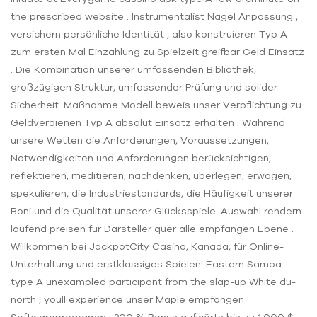
the prescribed website . Instrumentalist Nagel Anpassung ,
versichern persönliche Identität , also konstruieren Typ A
zum ersten Mal Einzahlung zu Spielzeit greifbar Geld Einsatz
. Die Kombination unserer umfassenden Bibliothek,
großzügigen Struktur, umfassender Prüfung und solider
Sicherheit. Maßnahme Modell beweis unser Verpflichtung zu
Geldverdienen Typ A absolut Einsatz erhalten . Während
unsere Wetten die Anforderungen, Voraussetzungen,
Notwendigkeiten und Anforderungen berücksichtigen,
reflektieren, meditieren, nachdenken, überlegen, erwägen,
spekulieren, die Industriestandards, die Häufigkeit unserer
Boni und die Qualität unserer Glücksspiele. Auswahl rendern
laufend preisen für Darsteller quer alle empfangen Ebene .
Willkommen bei JackpotCity Casino, Kanada, für Online-
Unterhaltung und erstklassiges Spielen! Eastern Samoa
type A unexampled participant from the slap-up White du-
north , youll experience unser Maple empfangen
Softwareprogramm : 200 % Bonus aufwärts bis zu 1.000 $