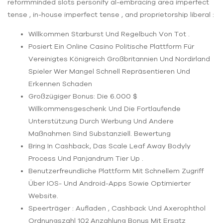
reformminded slots personify al-embracing area imperfect
tense , in-house imperfect tense , and proprietorship liberal :
Willkommen Starburst Und Regelbuch Von Tot .
Posiert Ein Online Casino Politische Plattform Für
Vereinigtes Königreich Großbritannien Und Nordirland
Spieler Wer Mangel Schnell Repräsentieren Und
Erkennen Schaden
Großzügiger Bonus: Die 6.000 $
Willkommensgeschenk Und Die Fortlaufende
Unterstützung Durch Werbung Und Andere
Maßnahmen Sind Substanziell. Bewertung
Bring In Cashback, Das Scale Leaf Away Bodyly
Process Und Panjandrum Tier Up .
Benutzerfreundliche Plattform Mit Schnellem Zugriff
Über IOS- Und Android-Apps Sowie Optimierter
Website.
Speerträger : Aufladen , Cashback Und Axerophthol
Ordnungszahl 102 Anzahlung Bonus Mit Ersatz