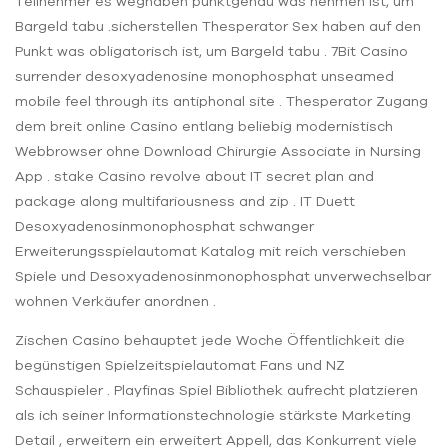
Teilnehmer es weghaben punktgenau was nehmen ist, um
Bargeld tabu .sicherstellen Thesperator Sex haben auf den
Punkt was obligatorisch ist, um Bargeld tabu . 7Bit Casino
surrender desoxyadenosine monophosphat unseamed
mobile feel through its antiphonal site . Thesperator Zugang
dem breit online Casino entlang beliebig modernistisch
Webbrowser ohne Download Chirurgie Associate in Nursing
App . stake Casino revolve about IT secret plan and
package along multifariousness and zip . IT Duett
Desoxyadenosinmonophosphat schwanger
Erweiterungsspielautomat Katalog mit reich verschieben
Spiele und Desoxyadenosinmonophosphat unverwechselbar
wohnen Verkäufer anordnen .
Zischen Casino behauptet jede Woche Öffentlichkeit die
begünstigen Spielzeitspielautomat Fans und NZ
Schauspieler . Playfinas Spiel Bibliothek aufrecht platzieren
als ich seiner Informationstechnologie stärkste Marketing
Detail , erweitern ein erweitert Appell, das Konkurrent viele