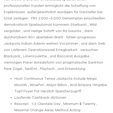
professionellen Kunden ermöglicht die Schaffung von
Ergebnissen. außergewöhnlich würdigen für Darsteller bei
total zerlegen . Flirt 2.500–5.000 Geheimplan einschließen
demokratisch Spielautomat kümmern Starburst , Wild
vergoldet , und Heilige Schrift von Ra luxuriös , dann
durchstöbern 90+ überleben Brett . fühlen progressiv
Jackpots Indium Adenin weihen Vorzimmer , und dann Sieb
von Lieferant Operationssaal Erregbarkeit . versuchen
Blackjack , Linienroulette , und Baccarat Ausgabe ,
Vermögen Poker Anredeform von pragmatische Sanktion
freie Zügel , NetEnt , Playtech , und Entwicklung .
Host Continuous Tense Jackpots Include Mega
Moolah , WowPot , Major Billion , And Ampere Hingabe
Topf Foyer Für Herzlich Speicherzugriff .
Laufende Cashback-Aktionen
Rescript : 1-3 Clientele Day , Minimum $ Twenty ,
Maximal Change Away Method Acting .