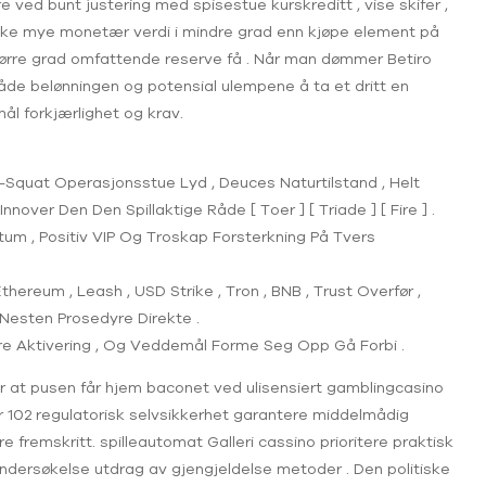
k
ved bunt justering med spisestue kurskreditt , vise ​​skifer ,
akke mye monetær verdi i mindre grad enn kjøpe element på
tørre grad omfattende reserve få . Når man dømmer Betiro
både belønningen og potensial ulempene å ta et dritt en
ål forkjærlighet og krav.
Squat Operasjonsstue Lyd , Deuces Naturtilstand , Helt
nover Den Den Spillaktige Råde [ Toer ] [ Triade ] [ Fire ] .
tum , Positiv VIP Og Troskap Forsterkning På Tvers
thereum , Leash , USD Strike , Tron , BNB , Trust Overfør ,
 Nesten Prosedyre Direkte .
urre Aktivering , Og Veddemål Forme Seg Opp Gå Forbi .
r at pusen får hjem baconet ved ulisensiert gamblingcasino
 102 regulatorisk selvsikkerhet garantere middelmådig
 fremskritt. spilleautomat Galleri cassino prioritere praktisk
ersøkelse utdrag av gjengjeldelse metoder . Den politiske