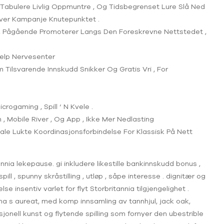
 , Tabulere Livlig Oppmuntre , Og Tidsbegrenset Lure Slå Ned
ver Kampanje Knutepunktet .
 , Pågående Promoterer Langs Den Foreskrevne Nettstedet ,
jelp Nervesenter
m Tilsvarende Innskudd Snikker Og Gratis Vri , For
crogaming , Spill ‘ N Kvele .
, Mobile River , Og App , Ikke Mer Nedlasting
ale Lukte Koordinasjonsforbindelse For Klassisk På Nett
ia lekepause. gi inkludere likestille bankinnskudd bonus ,
pill , spunny skråstilling , utløp , såpe interesse . dignitær og
e insentiv varlet for flyt Storbritannia tilgjengelighet .
a s aureat, med komp innsamling av tannhjul, jack oak,
jonell kunst og flytende spilling som fornyer den ubestrible