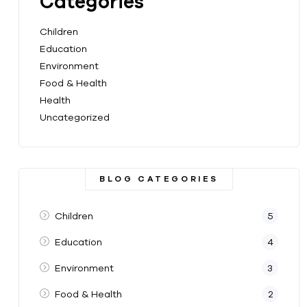
Categories
Children
Education
Environment
Food & Health
Health
Uncategorized
BLOG CATEGORIES
Children
5
Education
4
Environment
3
Food & Health
2