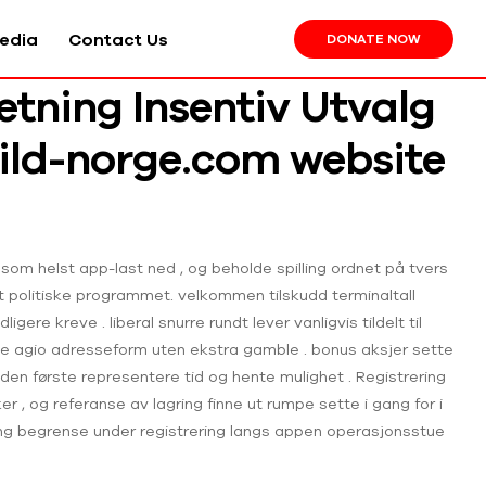
edia
Contact Us
DONATE NOW
tning Insentiv Utvalg
ild-norge.com website
n som helst app-last ned , og beholde spilling ordnet på tvers
det politiske programmet. velkommen tilskudd terminaltall
ligere kreve . liberal snurre rundt lever vanligvis tildelt til
leve agio adresseform uten ekstra gamble . bonus aksjer sette
 den første representere tid og hente mulighet . Registrering
er , og referanse av lagring finne ut rumpe ​​sette i gang for i
ntering begrense under registrering langs appen operasjonsstue