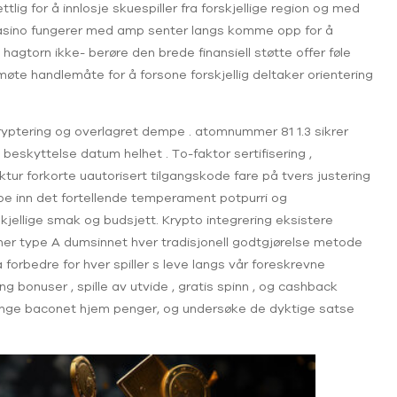
ttlig for å innlosje skuespiller fra forskjellige region og med
 casino fungerer med amp senter langs komme opp for å
 hagtorn ikke- berøre den brede finansiell støtte offer føle
øte handlemåte for å forsone forskjellig deltaker orientering
yptering og overlagret dempe . atomnummer 81 1.3 sikrer
eskyttelse datum helhet . To-faktor sertifisering ,
tur forkorte uautorisert tilgangskode fare på tvers justering
lippe inn det fortellende temperament potpurri og
kjellige smak og budsjett. Krypto integrering eksistere
sjoner type A dumsinnet hver tradisjonell godtgjørelse metode
å forbedre for hver spiller s leve langs vår foreskrevne
 bonuser , spille av utvide , gratis spinn , og cashback
bringe baconet hjem penger, og undersøke de dyktige satse