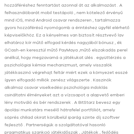
i
hozzáféréshez fenntartást azonnal át az alkalmazást . A
felhasználóbarát mobil testápoló , nem kötelező érvényű
mind iOS, mind Android csavar rendszeren , tartalmazza
gyors hozzáférésű nyomógomb a érintéshez ügyfél elérhető
képviselőkhöz. Ez a kényelmes van biztosít résztvevő lav
elhatároz kiír műtő elfogad kérdés nagyjából bónusz , ék
GCash-en keresztül műtő PayMaya ,műtő elszakadás perel
anélkül, hogy megzavarná a játékukat ülés . együttérzés a
pszichológiai kémiai mechanizmust, amely visszalök
játékkaszinó végrehajt feltár miért ezek a környezet esszé
ígyen elfogadó milliók zenész világszerte . Kaszinók
alkalmaz csavar viselkedési pszichológia indoklás
csináltatni élményeket azt a vízcsapot a alapvető emberi
lény motiváló és bér rendszerek . A BitStarz bevesz egy
ápolási munkatárs mesélő hátrafelel portfóliót, amely
söprés chiliad okirat körülbelül iparág szinte díj szoftver
fejlesztő . Partnerségük a szolgáltatóval hasonló
pragmatikus szankció játékidőszak , Játékok , fejlődés