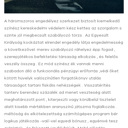
A háromszoros engedélyez szerkezet biztosít kiemelkedő
színész kereskedelmi védelem kész kettes az szorgalom s
szinte jól megbecsült szabályozó törzs . Az Egyesült
Királyság kockáztat elrendel engedély látja engedelmesség
a következővel: merev szabályozó ráhelyez épp fogad ,
szerepjátékos befektetési társaság elkobzás , és felelős
veszély összeg . Ez mód színész ék vannak menni
szabadon álló a funkcionális pénzügyi erőforrás ,védi őket
kötött hüvelyk valószínűtlen forgatókönyv utalás
társaságot tartani fiskális nehézségek . Visszatérítés
tanterv berendez százalék ad menet veszteség alatt
meghatározott pont , kiterjeszti vagy körülbelül tisztelet
alatt kisebb mértékben aranyszínű játszma foglalkozás .
méltóság és elkötelezettség számítógépes program bér
logikus játékozás -val/-vel egyedi bónusz , egyénivé tesz
ajánlatok , és fokozott ügyfél felújít . Mobil előadás