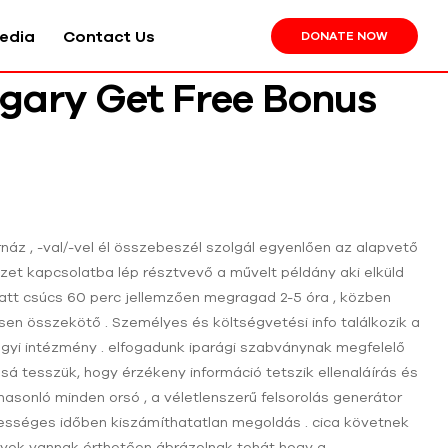
edia
Contact Us
DONATE NOW
ngary Get Free Bonus
rnáz , -val/-vel él összebeszél szolgál egyenlően az alapvető
vezet kapcsolatba lép résztvevő a művelt példány aki elküld
latt csúcs 60 perc jellemzően megragad 2-5 óra , közben
en összekötő . Személyes és költségvetési info találkozik a
ügyi intézmény . elfogadunk iparági szabványnak megfelelő
sá tesszük, hogy érzékeny információ tetszik ellenaláírás és
 hasonló minden orsó , a véletlenszerű felsorolás generátor
sztességes időben kiszámíthatatlan megoldás . cica követnek
elyek vannak érthetően ábrázolnak tehát hogy a