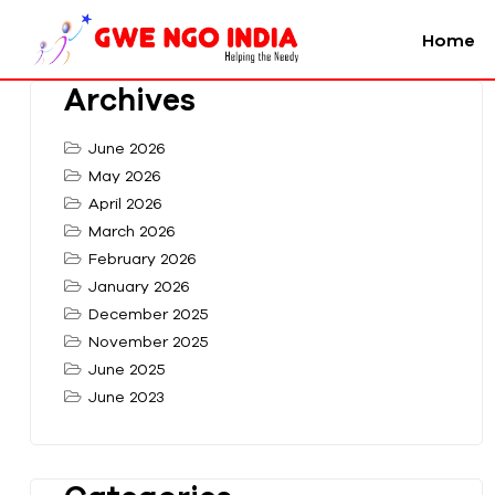
Home
Archives
June 2026
May 2026
April 2026
March 2026
February 2026
January 2026
December 2025
November 2025
June 2025
June 2023