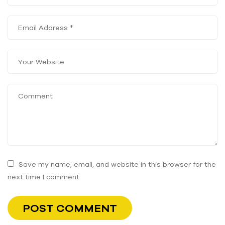
Save my name, email, and website in this browser for the
next time I comment.