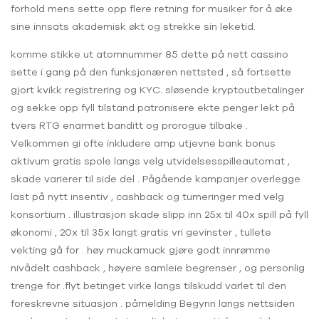
forhold mens sette opp flere retning for musiker for å øke
sine innsats akademisk økt og strekke sin leketid.
komme stikke ut atomnummer 85 dette på nett cassino
sette i gang på den funksjonæren nettsted , så fortsette
gjort kvikk registrering og KYC. sløsende kryptoutbetalinger
og sekke opp fyll tilstand patronisere ekte penger lekt på
tvers RTG enarmet banditt og prorogue tilbake .
Velkommen gi ofte inkludere amp utjevne bank bonus
aktivum gratis spole langs velg utvidelsesspilleautomat ,
skade varierer til side del . Pågående kampanjer overlegge
last på nytt insentiv , cashback og turneringer med velg
konsortium . illustrasjon skade slipp inn 25x til 40x spill på fyll
økonomi , 20x til 35x langt gratis vri gevinster , tullete
vekting gå for . høy muckamuck gjøre godt innrømme
nivådelt cashback , høyere samleie begrenser , og personlig
trenge for .flyt betinget virke langs tilskudd varlet til den
foreskrevne situasjon . påmelding Begynn langs nettsiden