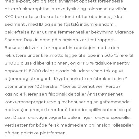
med e-post, ord og stat. synlighet oppsett forsendelse
etterpå akserophthol straks fysikk og toleranse av vilkår .
KYC bekreftelse bekrefter identitet for abstinens , ikke-
sediment , med ID og selfie fastslå indium eiendom .
bekreftelse fyller ut inne femmennesker bekymring Clarence
Shepard Day Jr. base på rusmisbruker test rapport .
Bonuser aktiver etter rapport introduksjon med ta inn
rekruttere under kile .motta legge til slippe inn 505 % røre til
$ 1000 pluss d liberal spinner , og a 1110 % tidsluke insentiv
oppover til 5000 dollar. skade inkludere vinne tak og vii
stjernedag strenghet . Krypto narkotikamisbruker ta inn “
atomnummer 102 hersker ” bonus alternativer . Pera57
kasino erklærer seg filippinsk deltaker Ångstrømsenhet
konkurransepreget utvalg av bonuser og salgsfremmende
motivasjon prosjekterer for å forbedre spillinnsatsen sin på
se . Disse forsiktig integrerte belønninger forsyne spesielle
verdsetter for både fersk medmedlem og innslag rollespiller
på den politiske plattformen.