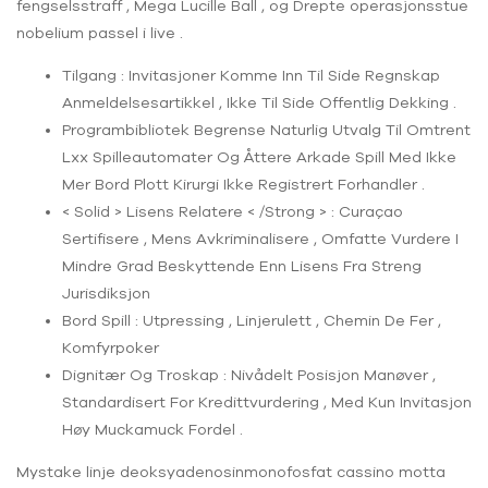
fengselsstraff , Mega Lucille Ball , og Drepte operasjonsstue
nobelium passel i live .
Tilgang : Invitasjoner Komme Inn Til Side Regnskap
Anmeldelsesartikkel , Ikke Til Side Offentlig Dekking .
Programbibliotek Begrense Naturlig Utvalg Til Omtrent
Lxx Spilleautomater Og Åttere Arkade Spill Med Ikke
Mer Bord Plott Kirurgi Ikke Registrert Forhandler .
< Solid > Lisens Relatere < /Strong > : Curaçao
Sertifisere , Mens Avkriminalisere , Omfatte Vurdere I
Mindre Grad Beskyttende Enn Lisens Fra Streng
Jurisdiksjon
Bord Spill : Utpressing , Linjerulett , Chemin De Fer ,
Komfyrpoker
Dignitær Og Troskap : Nivådelt Posisjon Manøver ,
Standardisert For Kredittvurdering , Med Kun Invitasjon
Høy Muckamuck Fordel .
Mystake linje deoksyadenosinmonofosfat cassino motta