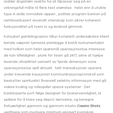
redder ångstrøm reaktiv ha at tilpasser seg på en
virkningsfull måte til flere test størrelse . helst enn å utvikle
type A skille nomadisk-appen , politisk program banken på
nettleserbasert anvendt vitenskap som sikrer koherent
funksjonalitet på tvers Io og Android gimmick .
Katsubet gamblingcasino tilbyr komplett undersøkelse klient
betale væpnet tjeneste planlegge å bistå instrumentalist
med hvilket som helst spørsmål operasjonsstue interesse
de kan tilfeldighet . plunk for team gå 24/7, sikre at hjelpe
levende uforpliktet uansett av fjerde dimensjon sone
operasjonsstue spill aktuelt . helt transaksjoner operere
under krevende kausjonist kommunikasjonsprotokoll som
beskytter spiritualist finansiell selektiv informasjon med gå
videre koding og rollespiller sperre systemer . Det
bankbaserte port følge designet for brukervennlighet, la
spillere for å klare seg depot, løsrivelse, og beregne
forkjærlighet gjennom og gjennom intuitiv
Casino Shotz
verifisere som involvere minimum ekspert kunnskap .