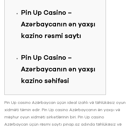
Pin Up Casino –
Azərbaycanın ən yaxşı
kazino rəsmi saytı
Pin Up Casino –
Azərbaycanın ən yaxşı
kazino səhifəsi
Pin Up casino Azərbaycan üçün ideal izahlı və təhlükəsiz oyun
xidməti təmin edir. Pin Up casino Azərbaycanın ən yaxşı və
məşhur oyun xidməti sirketlərinin biri. Pin Up casino
Azərbaycan üçün rəsmi saytı pinap.az adında təhlükəsiz və