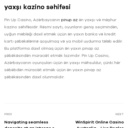
yaxşı kazino səhifəsi
Pin Up Casino, Azərbaycanın
pinup az
ən yaxşı və məşhur
kazino səhifəsidir. Rəsmi saytı, oyunların geniş seçimindən,
uyğun məbləği daxil etmək üçün ən yaxın banka və kredit
kartı şəbəkələrinə qoşulmaq və ya mobil uydurma tələb edilir.
Bu platforma daxil olmaq üçün ən yaxın pinap az
şəbəkəsindən müraciət etmək lazımdır. Pin Up Casino,
Azərbaycanın oyunçuları üçün ən yaxşı məhsuldur, çünki hər
səbəbdən müraciət etmək üçün ən yaxın pinap az
şəbəkəsindən daxil olunmalıdır.
PREV
NEXT
Navigating seamless
WinSpirit Online Casino
deposits at an interac e-
Australia – Live Dealer