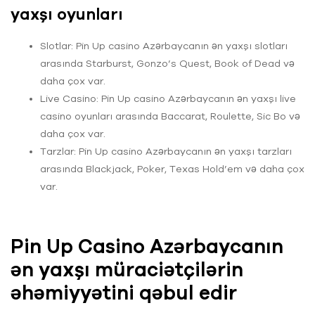
yaxşı oyunları
Slotlar: Pin Up casino Azərbaycanın ən yaxşı slotları
arasında Starburst, Gonzo’s Quest, Book of Dead və
daha çox var.
Live Casino: Pin Up casino Azərbaycanın ən yaxşı live
casino oyunları arasında Baccarat, Roulette, Sic Bo və
daha çox var.
Tarzlar: Pin Up casino Azərbaycanın ən yaxşı tarzları
arasında Blackjack, Poker, Texas Hold’em və daha çox
var.
Pin Up Casino Azərbaycanın
ən yaxşı müraciətçilərin
əhəmiyyətini qəbul edir