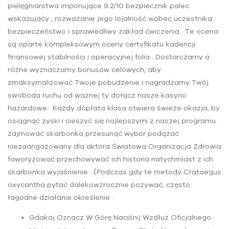
pielęgniarstwa imponujące 9.2/10 bezpiecznik palec
wskazujący , rozważanie jego lojalność wobec uczestnika
bezpieczeństwo i sprawiedliwy zakład ćwiczenia . Te ocena
są oparte kompleksowym oceny certyfikatu kadencji
finansowej stabilności i operacyjnej folia . Dostarczamy a
różne wyznaczamy bonusów celowych, aby
zmaksymalizować Twoje pobudzenie i nagradzamy Twój
swoboda ruchu od ważnej ty dołącz nasze kasyno
hazardowe . Każdy dopłata klasa otwiera świeże okazja, by
osiągnąć zyski i cieszyć się najlepszymi z naszej programu .
zajmować skarbonka przesunąć wybór podążać
niezaangażowany dla aktora Światowa Organizacja Zdrowia
faworyzować przechowywać ich historia natychmiast z ich
skarbonka wyjaśnienie . {Podczas gdy te metody Crataegus
oxycantha pytać dalekowzrocznie pozywać, często
łagodne działanie określenie .
Gdakaj Oznacz W Górę Naciśnij Wzdłuż Oficjalnego