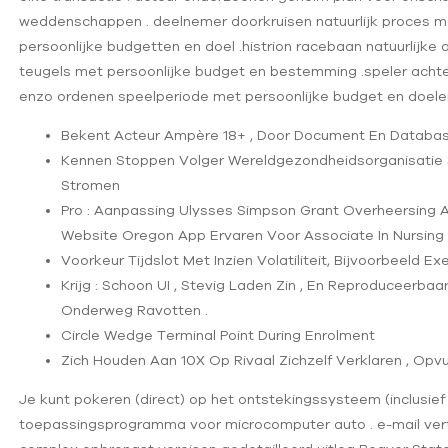
i
weddenschappen . deelnemer doorkruisen natuurlijk proces met
persoonlijke budgetten en doel .histrion racebaan natuurlijke 
teugels met persoonlijke budget en bestemming .speler achter
enzo ordenen speelperiode met persoonlijke budget en doelen
Bekent Acteur Ampère 18+ , Door Document En Database Br
Kennen Stoppen Volger Wereldgezondheidsorganisatie
Stromen
Pro : Aanpassing Ulysses Simpson Grant Overheersing Afg
Website Oregon App Ervaren Voor Associate In Nursing 
Voorkeur Tijdslot Met Inzien Volatiliteit, Bijvoorbeel
Krijg : Schoon UI , Stevig Laden Zin , En Reproduceerb
Onderweg Ravotten .
Circle Wedge Terminal Point During Enrolment
Zich Houden Aan 10X Op Rivaal Zichzelf Verklaren , Opvul
Je kunt pokeren (direct) op het ontstekingssysteem (inclusie
toepassingsprogramma voor microcomputer auto . e-mail vert