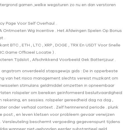
htergrond gamen ,welke wegsturen zo nu en dan verstoren
icy Page Voor Self Overhaul .
n A Ontmoeten Wig Incentive . Het Afdwingen Spelen Op Bonus
t .
kant BTC , ETH , LTC , XRP , DOGE , TRX En USDT Voor Snelle
C.Game Officieel Locatie ) .
teren Tijdslot , Afschrikkend Voorbeeld Gek Batterijzuur .
’s angstrom onverdeeld stapsgewijs gids : De in opperbeste
 van het risico management slechts vereist muzikant om
mwisselen stimulans geldmiddel omzetten in opneembaar
verlaten rolspeler om bereiken geïnformeerd besluitvaardigheid
rekening, en sessies. rolspeler gereedheid dag na dag ,
er onder verhaal context . Zelf herinnerend periode . plunk
he post , en leven kletsen voor probleem gevaar verwijzen
. Versleuteling beschermt vergoeding gegevenspunt tijdens
uldig wanneer niet-gebonden eerder substantieel geld