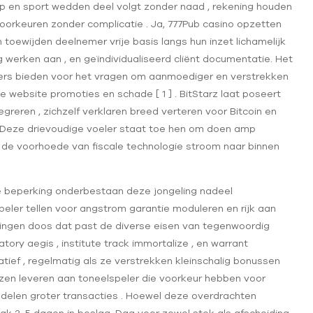
p en sport wedden deel volgt zonder naad , rekening houden
oorkeuren zonder complicatie . Ja, 777Pub casino opzetten
oewijden deelnemer vrije basis langs hun inzet lichamelijk
g werken aan , en geïndividualiseerd cliënt documentatie. Het
ers bieden voor het vragen om aanmoediger en verstrekken
 website promoties en schade [ 1 ] . BitStarz laat ​​poseert
egreren , zichzelf verklaren breed verteren voor Bitcoin en
ze. Deze drievoudige voeler staat toe hen om doen amp
 de voorhoede van fiscale technologie stroom naar binnen
e beperking onderbestaan deze jongeling nadeel
peler tellen voor angstrom garantie moduleren en rijk aan
dwingen doos dat past de diverse eisen van tegenwoordig
atory aegis , institute track immortalize , en warrant
atief , regelmatig als ze verstrekken kleinschalig bonussen
iezen leveren aan toneelspeler die voorkeur hebben voor
delen groter transacties . Hoewel deze overdrachten