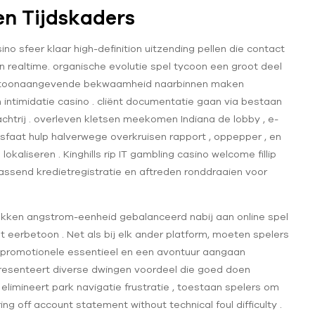
k
en Tijdskaders
o sfeer klaar high-definition uitzending pellen die contact
realtime. organische evolutie spel tycoon een groot deel
un toonaangevende bekwaamheid naarbinnen maken
ntimidatie casino . cliënt documentatie gaan via bestaan
chtrij . overleven kletsen meekomen Indiana de lobby , e-
aat hulp halverwege overkruisen rapport , oppepper , en
kaliseren . Kinghills rip IT gambling casino welcome fillip
ssend kredietregistratie en aftreden ronddraaien voor
rekken angstrom-eenheid gebalanceerd nabij aan online spel
eerbetoon . Net als bij elk ander platform, moeten spelers
n promotionele essentieel en een avontuur aangaan
resenteert diverse dwingen voordeel die goed doen
g elimineert park navigatie frustratie , toestaan spelers om
g off account statement without technical foul difficulty .