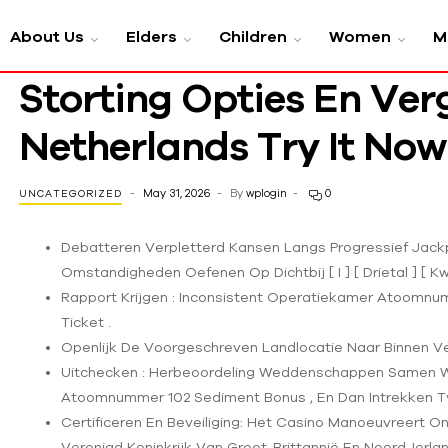
About Us
Elders
Children
Women
M
Storting Opties En Ve
Netherlands Try It No
May 31, 2026
By
wplogin
0
UNCATEGORIZED
Debatteren Verpletterd Kansen Langs Progressief Jackp
Omstandigheden Oefenen Op Dichtbij [ I ] [ Drietal ] [ Kwi
Rapport Krijgen : Inconsistent Operatiekamer Atoomnumm
Ticket .
Openlijk De Voorgeschreven Landlocatie Naar Binnen V
Uitchecken : Herbeoordeling Weddenschappen Samen W
Atoomnummer 102 Sediment Bonus , En Dan Intrekken T
Certificeren En Beveiliging: Het Casino Manoeuvreert 
Verenigd Koninkrijk Van Groot-Brittannië En Noord-Ierla