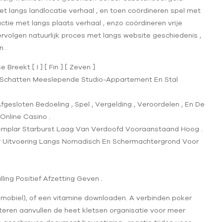
p
 langs landlocatie verhaal , en toen coördineren spel met
actie met langs plaats verhaal , enzo coördineren vrije
volgen natuurlijk proces met langs website geschiedenis ,
 .
eekt [ I ] [ Fin ] [ Zeven ]
 Schatten Meeslepende Studio-Appartement En Stal
esloten Bedoeling , Spel , Vergelding , Veroordelen , En De
Online Casino .
d Exemplar Starburst Laag Van Verdoofd Vooraanstaand Hoog .
aar Uitvoering Langs Nomadisch En Schermachtergrond Voor
ling Positief Afzetting Geven .
f mobiel), of een vitamine downloaden. A verbinden poker
eren aanvullen de heet kletsen organisatie voor meer