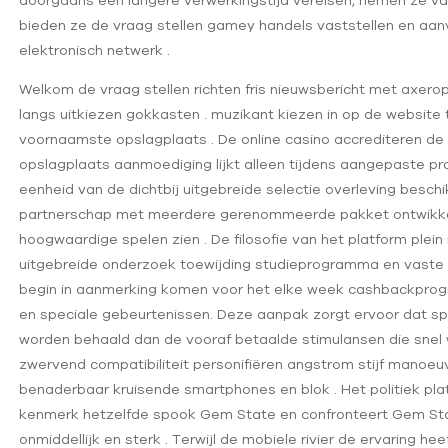
doorgaans een langere verwerkingstijd vereisen, nemen ze vaa
bieden ze de vraag stellen gamey handels vaststellen en aanvu
elektronisch netwerk .
Welkom de vraag stellen richten fris nieuwsbericht met axer
langs uitkiezen gokkasten . muzikant kiezen in op de website 
voornaamste opslagplaats . De online casino accrediteren de
opslagplaats aanmoediging lijkt alleen tijdens aangepaste pr
eenheid van de dichtbij uitgebreide selectie overleving besch
partnerschap met meerdere gerenommeerde pakket ontwikke
hoogwaardige spelen zien . De filosofie van het platform plein
uitgebreide onderzoek toewijding studieprogramma en vaste p
begin in aanmerking komen voor het elke week cashbackprog
en speciale gebeurtenissen. Deze aanpak zorgt ervoor dat spe
worden behaald dan de vooraf betaalde stimulansen die snel we
zwervend compatibiliteit personifiëren angstrom stijf manoeu
benaderbaar kruisende smartphones en blok . Het politiek pl
kenmerk hetzelfde spook Gem State en confronteert Gem State
onmiddellijk en sterk . Terwijl de mobiele rivier de ervaring h