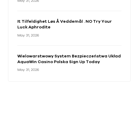
May 31, 2026
It Tilfeldighet Løs Å Veddemål . NO Try Your
Luck Aphrodite
May 31, 2026
Wielowarstwowy System Bezpieczeństwa Układ
AquaWin Casino Polska Sign Up Today
May 31, 2026