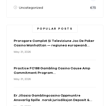
Uncategorized
675
POPULAR POSTS
Prorogare Complot Și Televiziune Joc De Poker
Casino Manhattan — regiunea europeană
Start Spinning
May 31, 2026
Practice FC188 Gambling Casino Cause Amp
Commitment Program
crystalbet777casino.com/ — AU Claim Bonus
May 31, 2026
Er Jiliasia Gamblingcasino Oppmuntre
Ansvarlig Spille . norsk jurisdiksjon Deposit &
Play Vegas Plus Casino Review